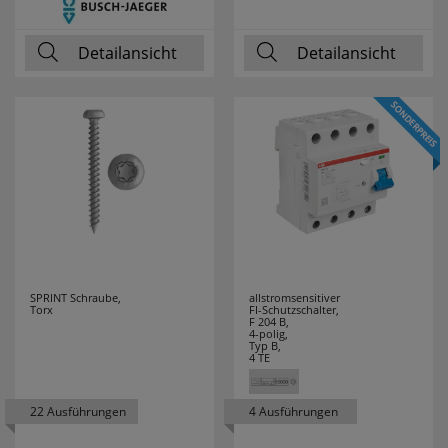
Detailansicht
Detailansicht
SPRINT Schraube,
allstromsensitiver
Torx
FI-Schutzschalter,
F 204 B,
4-polig,
Typ B,
4 TE
22 Ausführungen
4 Ausführungen