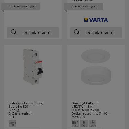
THOMAS
2
12 Ausführungen
2 Ausführungen
THORSMAN
1
THPG
21
Detailansicht
Detailansicht
TOOLOVA
1
TRIARTIS
28
TRIO LEUCHTEN
210
TS ELECTRONIC
5
TYCO
2
Leitungsschutzschalter,
Downlight AP/UP,
Baureihe S201,
LED/6W - 18W,
UHU
2
1-polig,
3000K/4000K/6000K,
B-Charakteristik,
Deckenausschnitt Ø 100 -
1 TE
max. 220
VARTA
53