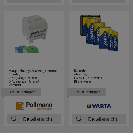
DURACELL
7
EATON
12
EBERLE
19
ECHT
4
ERZGEBIRGE
EDDING
6
Hauptleitungs-Abzweigklemme,
Batterie,
1-polig,
Alkaline,
EFAPEL
195
2 Eingänge 25 mm²,
LONGLIFE POWER,
6 Ausgänge 16 mm²,
Blisterware
verzinnt
EGLO LEUCHTEN
119
3 Ausführungen
7 Ausführungen
EHMANN
36
EI ELECTRONICS
6
Detailansicht
Detailansicht
ELECTROPLAST
1