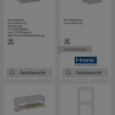
RELCO
5
RELICON
6
Stromzähler,
AP-Kabeldose,
für Drehstrom,
ohne Klemme
dreiphasig,
3 x 230V/(5)80A,
RELTECH
9
mit LCD-Zählwerk,
MID-Konformitätserklärung
RENNSTEIG
6
4 Ausführungen
REV
43
ROLL PROFI
2
Detailansicht
Detailansicht
ROTPFEIL
33
RUNPOTEC
14
RUTEC
17
RUTENBECK
28