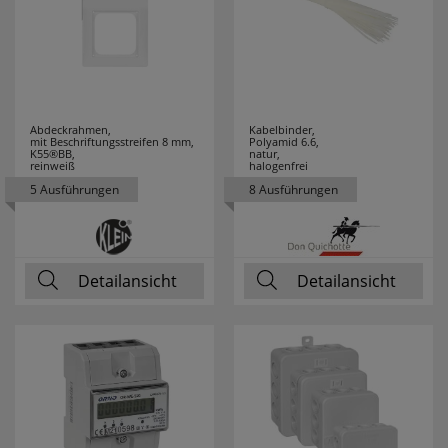
PRIMO
15
PROTECTOR
8
Abdeckrahmen,
Kabelbinder,
PUK
1
mit Beschriftungsstreifen 8 mm,
Polyamid 6.6,
K55®BB,
natur,
reinweiß
halogenfrei
RADEMACHER
12
5 Ausführungen
8 Ausführungen
RADIALIGHT
1
RADIUM
92
Detailansicht
Detailansicht
RAYCAP
5
REALITY
120
LEUCHTEN
REER
9