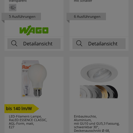
transparent
mit Schalter
KLEMKO
19
5 Ausführungen
6 Ausführungen
KLEWE
7
KNIPEX
91
Detailansicht
Detailansicht
KONSTSMIDE
25
KOPP
71
KRINNER
5
KUPSCH
37
LANDA
69
bis 140 lm/W
LEDINO
24
LED-Filament-Lampe,
Einbauleuchte,
RaLED ESSENCE CLASSIC,
Aluminium,
AGL-Form, matt,
mit GU10 und GU5,3 Fassung,
E27
schwenkbar 30°,
LEDISSIMO
43
Deckenausschnitt Ø 68,