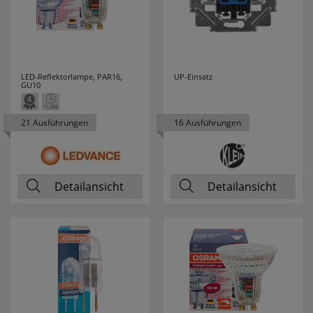
TYTON
HENKEL
3
HEYCO
6
LED-Reflektorlampe, PAR16,
UP-Einsatz
GU10
HEYNEN
3
21 Ausführungen
16 Ausführungen
HIRSCHMANN
2
HÖHNE
2
Detailansicht
Detailansicht
HONEYWELL
10
HORA
18
HÜFNER
7
HUGO MÜLLER
4