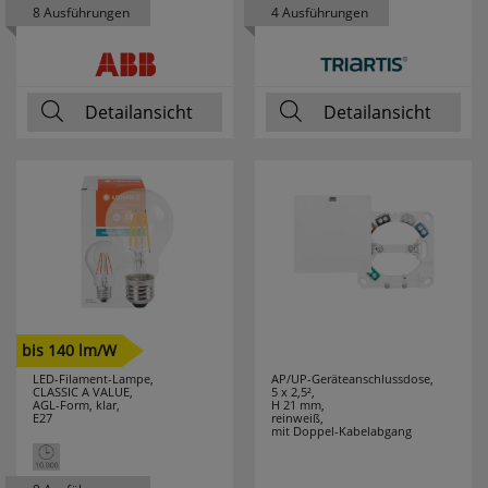
8 Ausführungen
4 Ausführungen
VELAMP
7
WAGO
76
Detailansicht
Detailansicht
WALRAVEN
2
WEICON
28
WEIDMÜLLER
9
WEINGÄRTNER
3
WERA
28
bis 140 lm/W
WIHA
94
LED-Filament-Lampe,
AP/UP-Geräteanschlussdose,
CLASSIC A VALUE,
5 x 2,5²,
AGL-Form, klar,
H 21 mm,
WINGLINKS
23
E27
reinweiß,
mit Doppel-Kabelabgang
WITTE
1