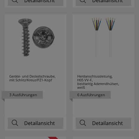
Detailansicht
Detailansicht
NOBILE
1
NORDLUX
81
OBO
82
BETTERMANN
PALADIN
20
PANASONIC
50
Geräte- und Deckelschraube,
Herdanschlussleitung,
mit Schlitz/Kreuz/PZ1-Kopf
H05 VV-F,
beidseitig Aderendhülsen,
weiß
PANCONTROL
24
3 Ausführungen
6 Ausführungen
PARAT
2
PAUL NEUHAUS
2
Detailansicht
Detailansicht
PCE
127