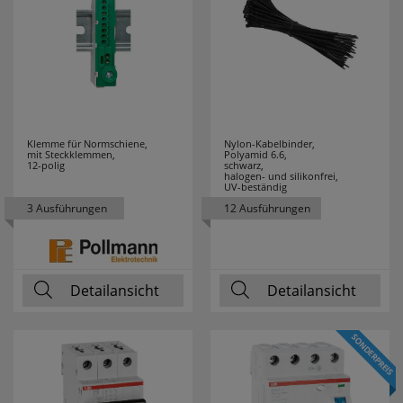
FRISCH LICHT
48
GEBRO
5
GEWISS
51
GI GAMBARELLI
19
Klemme für Normschiene,
Nylon-Kabelbinder,
mit Steckklemmen,
Polyamid 6.6,
12-polig
schwarz,
halogen- und silikonfrei,
GIRA
56
UV-beständig
3 Ausführungen
12 Ausführungen
GLOBO
13
LEUCHTEN
Detailansicht
Detailansicht
GLORIA
6
GROTHE
7
GRUNDIG
3