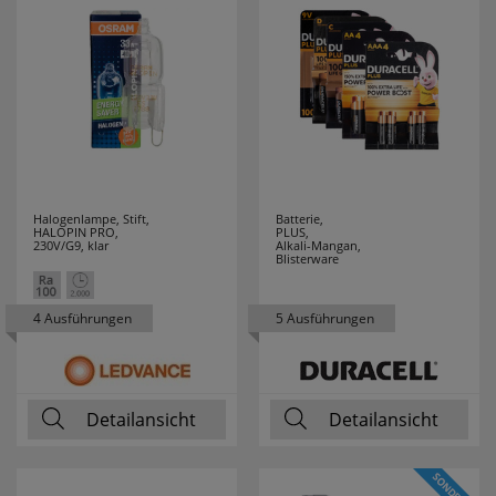
ELMAT
4
ELOBRA
25
LEUCHTEN
ELTAKO
33
Halogenlampe, Stift,
Batterie,
ENERGIZER
3
HALOPIN PRO,
PLUS,
230V/G9, klar
Alkali-Mangan,
Blisterware
ENLITE
1
4 Ausführungen
5 Ausführungen
ERZGEBIRGE
25
ESYLUX
37
Detailansicht
Detailansicht
ETI
9
EXQUISIT
32