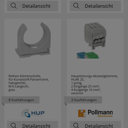
COUNTTEC
1
Detailansicht
Detailansicht
CTC
43
DANIA
4
DEHN
3
Design for the
1
people
Reihen-Klemmschelle,
Hauptleitungs-Abzweigklemme,
DEYE
2
für Kunststoff-Panzerrohre,
HLAK 25,
halogenfrei,
1-polig,
M 6 Langloch,
2 Eingänge 25 mm²,
DIE BOLD
6
grau
4 Ausgänge 16 mm²,
verzinnt
8 Ausführungen
3 Ausführungen
DOEPKE
13
DON QUICHOTTE
27
Detailansicht
Detailansicht