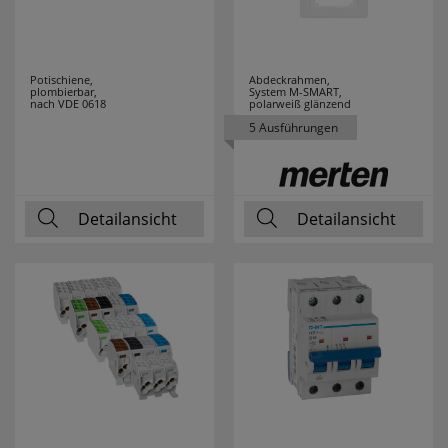
RZB
10
Potischiene,
Abdeckrahmen,
SAICO
16
plombierbar,
System M-SMART,
nach VDE 0618
polarweiß glänzend
5 Ausführungen
SALUS
21
SANITAS
4
Detailansicht
Detailansicht
SCHALK
5
SCHMIDT
13
LEUCHTEN
SCHWABE
1
SELF
6
SEVERIN
38