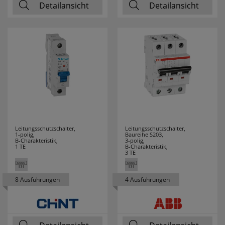
Detailansicht
Detailansicht
MERTEN
24
MERZ
16
MILWAUKEE
70
MLIGHT
7
MORETTI LUCE
61
MÜLLER LICHT
22
Leitungsschutzschalter,
Leitungsschutzschalter,
1-polig,
Baureihe S203,
B-Charakteristik,
3-polig,
1 TE
B-Charakteristik,
NÄVE LEUCHTEN
50
3 TE
NETATMO
9
8 Ausführungen
4 Ausführungen
NIKO
12
NINO LEUCHTEN
2