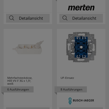
M-E
31
MARK SLÖJD
80
Detailansicht
Detailansicht
MARTIN KAISER
17
MEAN WELL
21
MEBUS
3
MEGAMAN
54
MEGATRON
52
Mehrfachsteckdose,
UP-Einsatz
H05 VV-F 3G x 1,5²,
MELITTA
3
weiß
6 Ausführungen
8 Ausführungen
MENNEKES
15
MERKUR
1