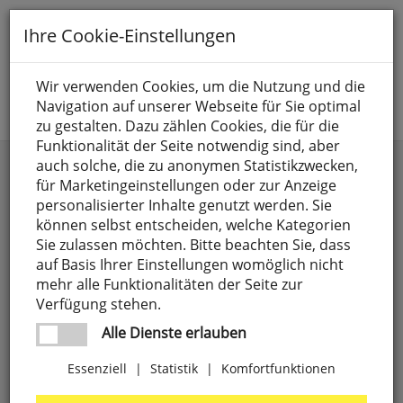
Toggle
Ihre Cookie-Einstellungen
navigation
Suche nach
Wir verwenden Cookies, um die Nutzung und die
Navigation auf unserer Webseite für Sie optimal
Jetzt anmelden
zu gestalten. Dazu zählen Cookies, die für die
Funktionalität der Seite notwendig sind, aber
auch solche, die zu anonymen Statistikzwecken,
Kategorien
Marke
für Marketingeinstellungen oder zur Anzeige
personalisierter Inhalte genutzt werden. Sie
Anschlusselemente,
4
Neuartikel
weitere Filter
können selbst entscheiden, welche Kategorien
LUXI LINK
Sie zulassen möchten. Bitte beachten Sie, dass
nur Neuheiten
506
8 SEASONS
4
auf Basis Ihrer Einstellungen womöglich nicht
Batterien
anzeigen
71
mehr alle Funktionalitäten der Seite zur
9010
27
Verfügung stehen.
CEE-Steckgeräte,
18
A.D.
1
Alle Dienste erlauben
3-polig
ILLUMINAZIONE
Essenziell
|
Statistik
|
Komfortfunktionen
Elektrogeräte
303
ABB
63