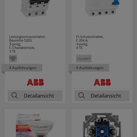
GUTFELS
3
HAGER
26
HAUPA
17
Leitungsschutzschalter,
FI-Schutzschalter,
Baureihe S203,
F 204 A,
3-polig,
4-polig,
HEDI
3
C-Charakteristik,
4 TE
3 TE
HEIDELBERG
3
4 Ausführungen
4 Ausführungen
HEIDEMANN
62
HEINZ
7
Detailansicht
Detailansicht
HEITRONIC
6
HELL
8
HELLERMANN
14