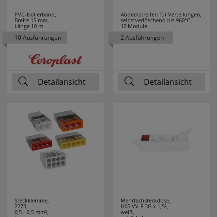
JVK
7
PVC-Isolierband,
Abdeckstreifen für Verteilungen,
Breite 15 mm,
selbstverlöschend bis 960°C,
Länge 10 m
12 Module
K´ELECTRIC
8
10 Ausführungen
2 Ausführungen
KAISER
49
KAISER-
58
Detailansicht
Detailansicht
NIENHAUS
KALTHOFF
9
KANLUX
75
KDK
9
KLARTEXT
3
Steckklemme,
Mehrfachsteckdose,
KLEIN
202
2273,
H05 VV-F 3G x 1,5²,
0,5 - 2,5 mm²,
weiß,