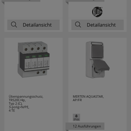
BTICINO
LEITZ
2
Detailansicht
Detailansicht
LENA LIGHTING
13
LEUCHTEK
7
LICHTLINE
10
LIGHTME
13
LINDNER
4
LINEAZERO
2
Überspannungsschutz,
MERTEN AQUASTAR,
TRS20C/4p,
AP/FR
Typ 2 (C),
3-polig+N/PE,
LIVAL
1
4 TE
LUTEC
14
12 Ausführungen