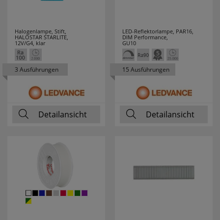
HUP
20
HYCELL
7
Halogenlampe, Stift,
LED-Reflektorlampe, PAR16,
HALOSTAR STARLITE,
DIM Performance,
12V/G4, klar
GU10
IDE I DIVISION
3
3 Ausführungen
15 Ausführungen
IDEAL
12
INDEXA
4
Detailansicht
Detailansicht
INTER BÄR
34
IVELA
45
JOKARI
19
JUNG
33
JUST LIGHT
19