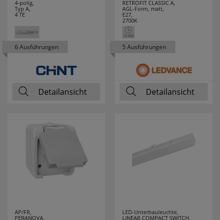
SPOTLIGHT
19
4-polig,
RETROFIT CLASSIC A,
Typ A,
AGL-Form, matt,
4 TE
E27,
2700K
STABILO
1
STAK
1
6 Ausführungen
5 Ausführungen
STAR TRADING
222
STEINEL
65
Detailansicht
Detailansicht
STEINEL
2
PROFESSIONAL
STERNTALER
15
SUPRABEAM
1
SWIRL
15
AP/FR,
LED-Unterbauleuchte,
SWITCH LITE
14
PERANOVA,
LINEAR COMPACT SWITCH,