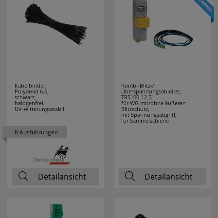
F-TRONIC
89
FABAS LUCE
9
FABER CASTELL
1
FERROLUCE
12
Kabelbinder,
Kombi-Blitz-/
Polyamid 6.6,
Überspannungsableiter,
schwarz,
TRS100-12,5,
halogenfrei,
für WG mit/ohne äußeren
FILIUS
2
UV-witterungsstabil
Blitzschutz,
mit Spannungsabgriff,
ZEITDESIGN
für Sammelschiene
8 Ausführungen
FILUXX
1
FISCHER
17
Detailansicht
Detailansicht
FRICO
3
FRIEDLAND
7