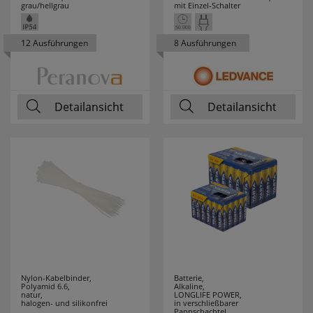
grau/hellgrau
mit Einzel-Schalter
TAJIMA
1
12 Ausführungen
8 Ausführungen
TANSUN
3
TCI
12
Detailansicht
Detailansicht
TECE
1
TECHNOLINE
93
TECHNOTRADE
4
TELEFUNKEN
1
TESTBOY
54
Nylon-Kabelbinder,
Batterie,
THEBEN
16
Polyamid 6.6,
Alkaline,
natur,
LONGLIFE POWER,
halogen- und silikonfrei
in verschließbarer
Pappschachtel