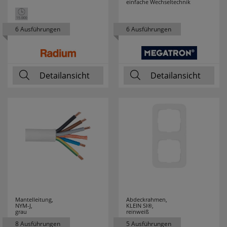
einfache Wechseltechnik
LEDLENSER
10
6 Ausführungen
6 Ausführungen
LEDMAXX
7
LEDS LIGHT
72
Detailansicht
Detailansicht
LEDS LIGHT
2
PREMIUM
LEDS LIGHT PRO
28
LEDS WORK
18
LEDVANCE
177
LEGRAND
111
Mantelleitung,
Abdeckrahmen,
NYM-J,
KLEIN SI®,
grau
reinweiß
LEGRAND
10
8 Ausführungen
5 Ausführungen