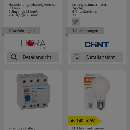
Hauptleitungs-Abzweigklemme,
Leitungsschutzschalter,
je Block
3-polig,
SG LEUCHTEN
5
2 Eingänge 25 mm²,
B-Charakteristik,
2 Ausgänge 16 mm²
3 TE
SIEMENS
1
6 Ausführungen
4 Ausführungen
SIGOR
202
SIKU
22
Detailansicht
Detailansicht
SKT
11
SLC
25
SMARTWARES
12
SPAHN
19
SPELSBERG
28
bis 140 lm/W
FI-Schutzschalter,
LED-Filament-Lampe,