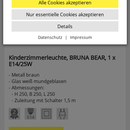
Alle Cookies akzeptieren
Nur essentielle Cookies akzeptieren
Details
Datenschutz
|
Impressum
Zurück
Kinderzimmerleuchte,
BRUNA
BEAR,
1
x
E14/25W
Essenziell
Metall braun
websale_ac
Glas weiß mundgeblasen
ws8_pferdekaemper_01-aa_sid
Abmessungen:
Diese Cookies sind essenziell für die Funktion des
H 250, B 250, L 250
Shops.
Zuleitung mit Schalter 1,5 m
websale_useragreement
websale_useragreement_optin_google_conversion_trackin
websale_useragreement_optin_referercookie
websale_useragreement_optin_google_tag_manager
websale_useragreement_optin_camindx_mpmscan