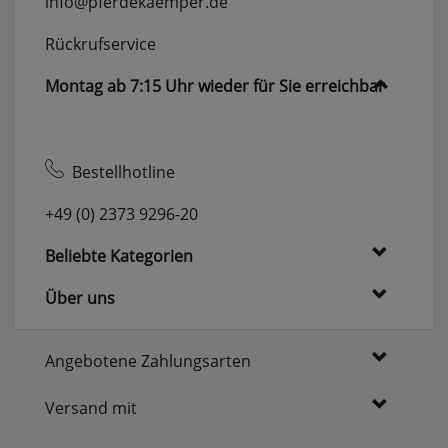
info@pferdekaemper.de
erneutem Aufruf die entsprechende Auswahl
ausgeben zu können.
Rückrufservice
Google Maps
Montag ab 7:15 Uhr wieder für Sie erreichbar
Konfiguration speichern
Bestellhotline
Alle Cookies akzeptieren
+49 (0) 2373 9296-20
Beliebte Kategorien
Über uns
Angebotene Zahlungsarten
Versand mit