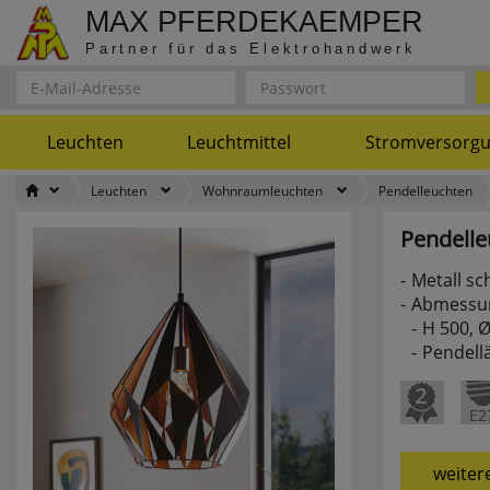
MAX PFERDEKAEMPER
Partner für das Elektrohandwerk
Leuchten
Leuchtmittel
Stromversorg
Leuchten
Wohnraumleuchten
Pendelleuchten
Pendelle
Metall sc
Abmessu
H 500, 
Pendell
weiter