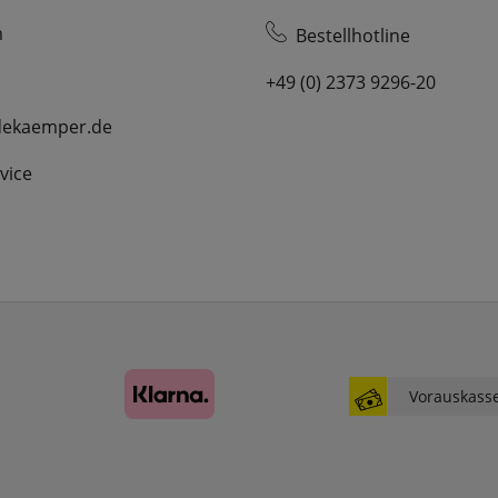
unseren Newsletter aufgerufen wurde.
m
Bestellhotline
FactFinder Tracking
+49 (0) 2373 9296-20
dekaemper.de
Komfortfunktionen
vice
Persönliche Begrüßung
ws_pferdekaemper_01-aa_welcome_cookie
Dieses Cookie speichert Ihre Emailadresse, damit
Sie diese beim Betreten des Shops nicht erneut
eingeben müssen.
Design-Cookie
Vorauskass
ws8_pferdekaemper_01-aa_design_cookie
Speichert Informationen um bestimmte Elemente
im Design anders darstellen zu können.
Speichern des Suchbegriffes