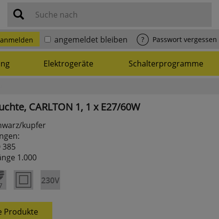
Suche nach
anmelden
angemeldet bleiben
?
Passwort vergessen
ung
Elektrogeräte
Schalterprogramme
uchte,
CARLTON
1,
1
x
E27/60W
hwarz/kupfer
ngen:
Ø 385
änge 1.000
e Produkte