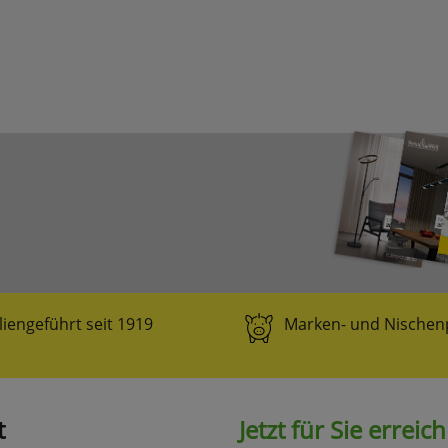
websale_useragreement_optin_google_conversion_tracking
websale_useragreement_optin_referercookie
websale_useragreement_optin_google_tag_manager
websale_useragreement_optin_camindx_mpmscan
websale_useragreement_optin_searchinput_cookie
websale_useragreement_optin_welcomecookie
websale_useragreement_optin_userlike_chat
Diese Cookies speichern die Cookie-Einstellungen
der Besucher, die in der Cookie Box von
www.pferdekaemper.de ausgewählt wurden.
ws_basket_pferdekaemper
Dieses Cookie speichert die Artikel im Warenkorb.
Statistik
liengeführt seit 1919
Marken- und Nischen
RefererCookie
ws_pferdekaemper_01-aa_ref
ws_pferdekaemper_01-aa_subref
t
Jetzt für Sie erreic
Diese Cookies zeigen uns, wie oft eine Seite über