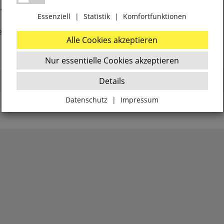
 4, E27/60W
Essenziell
|
Statistik
|
Komfortfunktionen
er
Alle Cookies akzeptieren
Nur essentielle Cookies akzeptieren
Details
Datenschutz
|
Impressum
Zurück
Essenziell
websale_ac
ws8_pferdekaemper_01-aa_sid
Diese Cookies sind essenziell für die Funktion des
Shops.
websale_useragreement