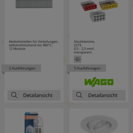
TYTON
HENKEL
3
HEYCO
6
Abdeckstreifen für Verteilungen,
Steckklemme,
HEYNEN
3
selbstverlöschend bis 960°C,
2273,
12 Module
0,5 - 2,5 mm²,
transparent
HIRSCHMANN
2
2 Ausführungen
5 Ausführungen
HÖHNE
2
HONEYWELL
10
Detailansicht
Detailansicht
HORA
18
HÜFNER
7
HUGO MÜLLER
4