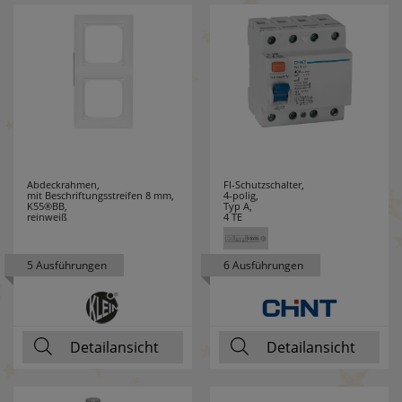
TAJIMA
1
TANSUN
3
TCI
12
TECE
1
Abdeckrahmen,
FI-Schutzschalter,
mit Beschriftungsstreifen 8 mm,
4-polig,
TECHNOLINE
93
K55®BB,
Typ A,
reinweiß
4 TE
TECHNOTRADE
4
5 Ausführungen
6 Ausführungen
TELEFUNKEN
1
TESTBOY
54
Detailansicht
Detailansicht
THEBEN
16