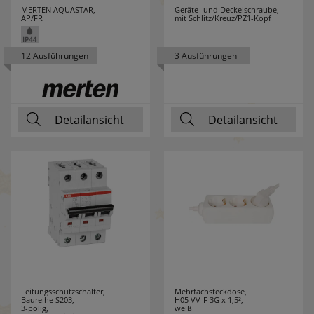
M-E
31
MERTEN AQUASTAR,
Geräte- und Deckelschraube,
AP/FR
mit Schlitz/Kreuz/PZ1-Kopf
MARK SLÖJD
80
12 Ausführungen
3 Ausführungen
MARTIN KAISER
17
MEAN WELL
21
Detailansicht
Detailansicht
MEBUS
3
MEGAMAN
54
MEGATRON
52
MELITTA
3
MENNEKES
15
Leitungsschutzschalter,
Mehrfachsteckdose,
MERKUR
1
Baureihe S203,
H05 VV-F 3G x 1,5²,
3-polig,
weiß