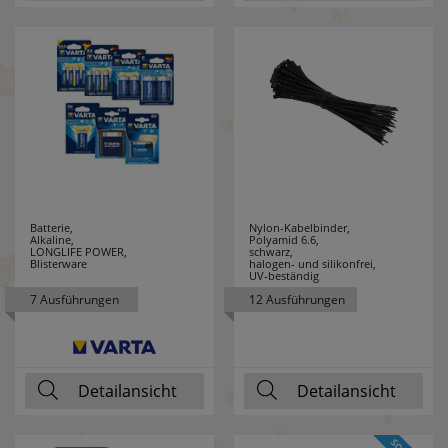
ELMAT
4
ELOBRA
25
LEUCHTEN
ELTAKO
33
ENERGIZER
3
Batterie,
Nylon-Kabelbinder,
Alkaline,
Polyamid 6.6,
ENLITE
1
LONGLIFE POWER,
schwarz,
Blisterware
halogen- und silikonfrei,
UV-beständig
ERZGEBIRGE
25
7 Ausführungen
12 Ausführungen
ESYLUX
37
ETI
9
Detailansicht
Detailansicht
EXQUISIT
32