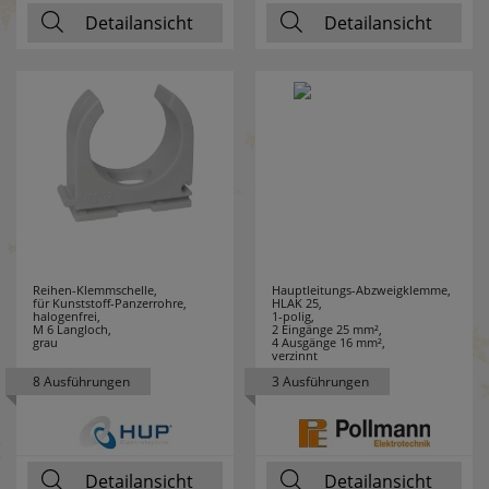
COUNTTEC
1
Detailansicht
Detailansicht
CTC
43
DANIA
4
DEHN
3
Design for the
1
people
Reihen-Klemmschelle,
Hauptleitungs-Abzweigklemme,
DEYE
2
für Kunststoff-Panzerrohre,
HLAK 25,
halogenfrei,
1-polig,
M 6 Langloch,
2 Eingänge 25 mm²,
DIE BOLD
6
grau
4 Ausgänge 16 mm²,
verzinnt
8 Ausführungen
3 Ausführungen
DOEPKE
13
DON QUICHOTTE
27
Detailansicht
Detailansicht