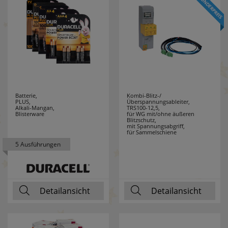
F-TRONIC
89
FABAS LUCE
9
FABER CASTELL
1
FERROLUCE
12
Batterie,
Kombi-Blitz-/
PLUS,
Überspannungsableiter,
Alkali-Mangan,
TRS100-12,5,
FILIUS
2
Blisterware
für WG mit/ohne äußeren
Blitzschutz,
ZEITDESIGN
mit Spannungsabgriff,
für Sammelschiene
5 Ausführungen
FILUXX
1
FISCHER
17
Detailansicht
Detailansicht
FRICO
3
FRIEDLAND
7