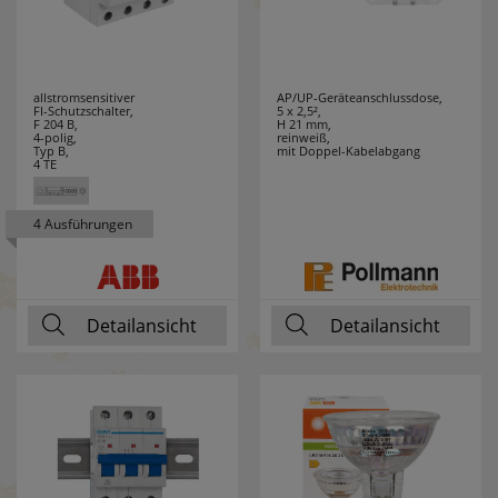
allstromsensitiver
AP/UP-Geräteanschlussdose,
FI-Schutzschalter,
5 x 2,5²,
F 204 B,
H 21 mm,
4-polig,
reinweiß,
Typ B,
mit Doppel-Kabelabgang
4 TE
4 Ausführungen
Detailansicht
Detailansicht