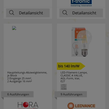
PRIMO
15
Detailansicht
Detailansicht
PROTECTOR
8
PUK
1
RADEMACHER
12
RADIALIGHT
1
RADIUM
92
bis 140 lm/W
Hauptleitungs-Abzweigklemme,
LED-Filament-Lampe,
je Block
CLASSIC A VALUE,
RAYCAP
5
2 Eingänge 25 mm²,
AGL-Form, klar,
2 Ausgänge 16 mm²
E27
REALITY
120
LEUCHTEN
6 Ausführungen
9 Ausführungen
REER
9