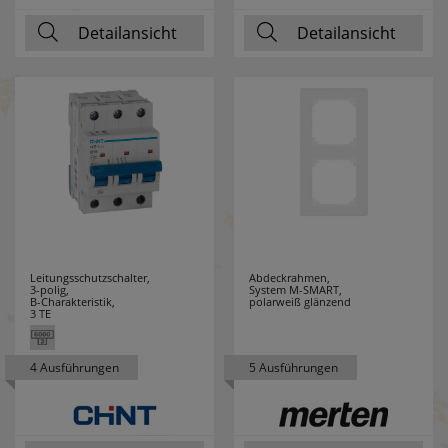
Detailansicht
Detailansicht
RZB
10
SAICO
16
SALUS
21
SANITAS
4
SCHALK
5
SCHMIDT
13
Leitungsschutzschalter,
Abdeckrahmen,
3-polig,
System M-SMART,
LEUCHTEN
B-Charakteristik,
polarweiß glänzend
3 TE
SCHWABE
1
4 Ausführungen
5 Ausführungen
SELF
6
SEVERIN
38