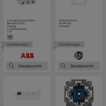
KLEMKO
19
KLEWE
7
Leitungsschutzschalter,
Abdeckrahmen,
Baureihe S203,
KLEIN SI®,
3-polig,
reinweiß
KNIPEX
91
C-Charakteristik,
3 TE
KONSTSMIDE
25
4 Ausführungen
5 Ausführungen
KOPP
71
KRINNER
5
Detailansicht
Detailansicht
KUPSCH
37
LANDA
69
LEDINO
24
LEDISSIMO
43