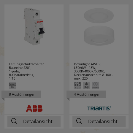
SPOTLIGHT
19
STABILO
1
STAK
1
STAR TRADING
222
STEINEL
65
Leitungsschutzschalter,
Downlight AP/UP,
Baureihe S201,
LED/6W - 18W,
STEINEL
2
1-polig,
3000K/4000K/6000K,
B-Charakteristik,
Deckenausschnitt Ø 100 -
PROFESSIONAL
1 TE
max. 220
STERNTALER
15
8 Ausführungen
4 Ausführungen
SUPRABEAM
1
SWIRL
15
Detailansicht
Detailansicht
SWITCH LITE
14