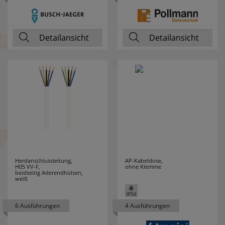
PCE MERZ
5
Detailansicht
Detailansicht
PERANOVA
1
PHILIPS
87
PHOENIX
25
PICA
13
PLANO
3
PLEXO NEW
1
Herdanschlussleitung,
AP-Kabeldose,
H05 VV-F,
ohne Klemme
beidseitig Aderendhülsen,
POLLMANN
106
weiß
POSSONI
2
6 Ausführungen
4 Ausführungen
PRESTO-VEDDER
11