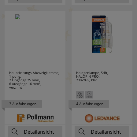
DURACELL
7
EATON
12
EBERLE
19
ECHT
4
ERZGEBIRGE
EDDING
6
Hauptleitungs-Abzweigklemme,
Halogenlampe, Stift,
1-polig,
HALOPIN PRO,
EFAPEL
195
2 Eingänge 25 mm²,
230V/G9, klar
6 Ausgänge 16 mm²,
verzinnt
EGLO LEUCHTEN
119
3 Ausführungen
4 Ausführungen
EHMANN
36
EI ELECTRONICS
6
Detailansicht
Detailansicht
ELECTROPLAST
1