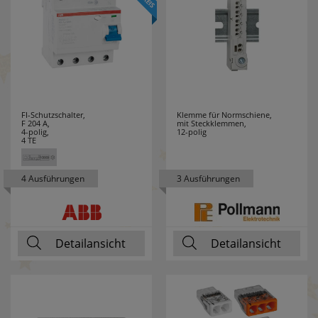
GUTFELS
3
HAGER
26
HAUPA
17
HEDI
3
FI-Schutzschalter,
Klemme für Normschiene,
F 204 A,
mit Steckklemmen,
4-polig,
12-polig
HEIDELBERG
3
4 TE
HEIDEMANN
62
4 Ausführungen
3 Ausführungen
HEINZ
7
HEITRONIC
6
Detailansicht
Detailansicht
HELL
8
HELLERMANN
14