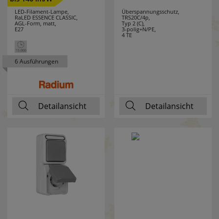
BTICINO
LED-Filament-Lampe,
Überspannungsschutz,
RaLED ESSENCE CLASSIC,
TRS20C/4p,
LEITZ
2
AGL-Form, matt,
Typ 2 (C),
E27
3-polig+N/PE,
4 TE
LENA LIGHTING
13
6 Ausführungen
LEUCHTEK
7
LICHTLINE
10
Detailansicht
Detailansicht
LIGHTME
13
LINDNER
4
LINEAZERO
2
LIVAL
1
LUTEC
14