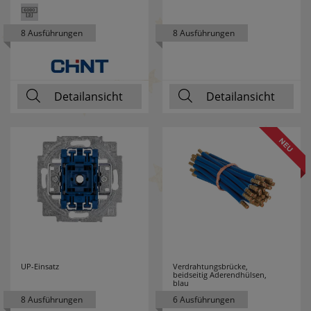
NOBILE
1
8 Ausführungen
8 Ausführungen
NORDLUX
81
OBO
82
Detailansicht
Detailansicht
BETTERMANN
PALADIN
20
PANASONIC
50
PANCONTROL
24
PARAT
2
PAUL NEUHAUS
2
UP-Einsatz
Verdrahtungsbrücke,
beidseitig Aderendhülsen,
blau
PCE
127
8 Ausführungen
6 Ausführungen