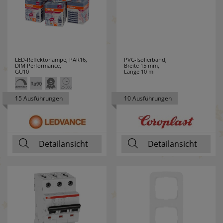
JVK
7
K´ELECTRIC
8
KAISER
49
LED-Reflektorlampe, PAR16,
PVC-Isolierband,
DIM Performance,
Breite 15 mm,
GU10
Länge 10 m
KAISER-
58
NIENHAUS
15 Ausführungen
10 Ausführungen
KALTHOFF
9
KANLUX
75
Detailansicht
Detailansicht
KDK
9
KLARTEXT
3
KLEIN
202