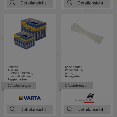
Detailansicht
Detailansicht
SG LEUCHTEN
5
SIEMENS
1
SIGOR
202
SIKU
22
SKT
11
Batterie,
Kabelbinder,
SLC
25
Alkaline,
Polyamid 6.6,
LONGLIFE POWER,
natur,
in verschließbarer
halogenfrei
Pappschachtel
SMARTWARES
12
2 Ausführungen
8 Ausführungen
SPAHN
19
SPELSBERG
28
Detailansicht
Detailansicht