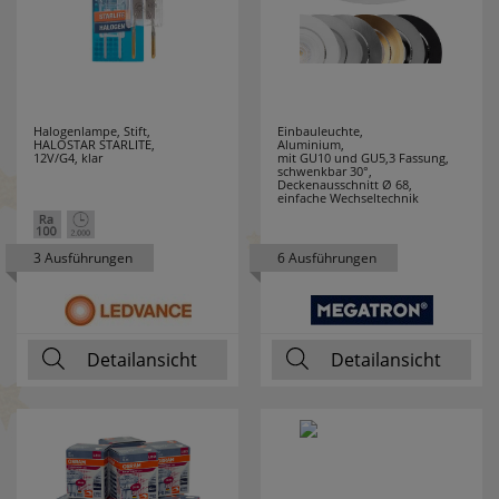
HUP
20
HYCELL
7
IDE I DIVISION
3
Halogenlampe, Stift,
Einbauleuchte,
HALOSTAR STARLITE,
Aluminium,
12V/G4, klar
mit GU10 und GU5,3 Fassung,
IDEAL
12
schwenkbar 30°,
Deckenausschnitt Ø 68,
einfache Wechseltechnik
INDEXA
4
3 Ausführungen
6 Ausführungen
INTER BÄR
34
IVELA
45
Detailansicht
Detailansicht
JOKARI
19
JUNG
33
JUST LIGHT
19