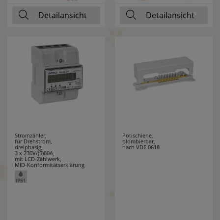
Detailansicht
Detailansicht
RELCO
5
RELICON
6
RELTECH
9
RENNSTEIG
6
REV
43
ROLL PROFI
2
Stromzähler,
Potischiene,
für Drehstrom,
plombierbar,
dreiphasig,
nach VDE 0618
ROTPFEIL
33
3 x 230V/(5)80A,
mit LCD-Zählwerk,
MID-Konformitätserklärung
RUNPOTEC
14
RUTEC
17
RUTENBECK
28