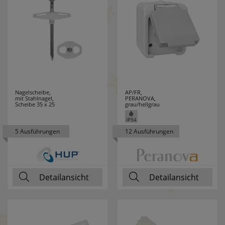
THOMAS
2
THORSMAN
1
THPG
21
TOOLOVA
1
Nagelscheibe,
AP/FR,
TRIARTIS
28
mit Stahlnagel,
PERANOVA,
Scheibe 35 x 25
grau/hellgrau
TRIO LEUCHTEN
210
5 Ausführungen
12 Ausführungen
TS ELECTRONIC
5
TYCO
2
Detailansicht
Detailansicht
UHU
2
VARTA
53