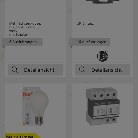
LEDLENSER
10
Mehrfachsteckdose,
UP-Einsatz
LEDMAXX
7
H05 VV-F 3G x 1,5²,
weiß,
mit Schalter
LEDS LIGHT
72
6 Ausführungen
16 Ausführungen
LEDS LIGHT
2
PREMIUM
Detailansicht
Detailansicht
LEDS LIGHT PRO
28
LEDS WORK
18
LEDVANCE
177
LEGRAND
111
LEGRAND
10
bis 140 lm/W