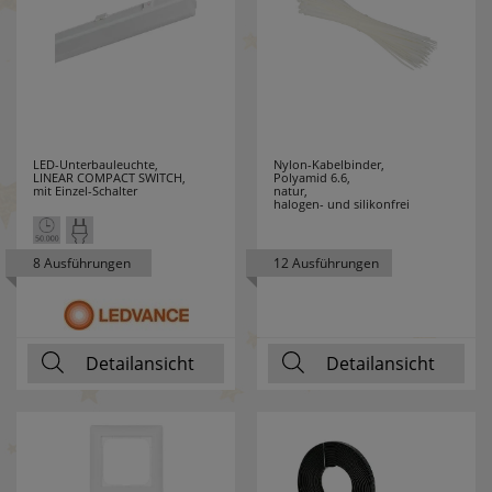
VELAMP
7
WAGO
76
WALRAVEN
2
LED-Unterbauleuchte,
Nylon-Kabelbinder,
WEICON
28
LINEAR COMPACT SWITCH,
Polyamid 6.6,
mit Einzel-Schalter
natur,
halogen- und silikonfrei
WEIDMÜLLER
9
8 Ausführungen
12 Ausführungen
WEINGÄRTNER
3
WERA
28
Detailansicht
Detailansicht
WIHA
94
WINGLINKS
23
WITTE
1