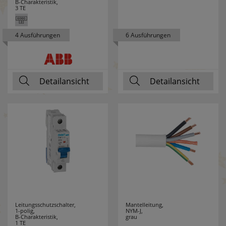
B-Charakteristik,
3 TE
MERTEN
24
4 Ausführungen
6 Ausführungen
MERZ
16
MILWAUKEE
70
Detailansicht
Detailansicht
MLIGHT
7
MORETTI LUCE
61
MÜLLER LICHT
22
NÄVE LEUCHTEN
50
NETATMO
9
NIKO
12
Leitungsschutzschalter,
Mantelleitung,
1-polig,
NYM-J,
B-Charakteristik,
grau
NINO LEUCHTEN
2
1 TE