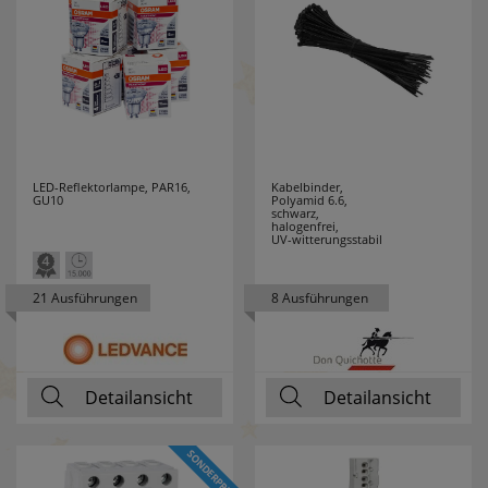
FRISCH LICHT
48
GEBRO
5
GEWISS
51
GI GAMBARELLI
19
LED-Reflektorlampe, PAR16,
Kabelbinder,
GU10
Polyamid 6.6,
schwarz,
GIRA
56
halogenfrei,
UV-witterungsstabil
GLOBO
13
21 Ausführungen
8 Ausführungen
LEUCHTEN
GLORIA
6
Detailansicht
Detailansicht
GROTHE
7
GRUNDIG
3