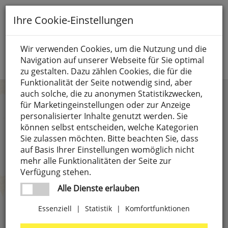
Toggle
Ihre Cookie-Einstellungen
navigation
Suche nach
Wir verwenden Cookies, um die Nutzung und die
Navigation auf unserer Webseite für Sie optimal
Jetzt anmelden
zu gestalten. Dazu zählen Cookies, die für die
Funktionalität der Seite notwendig sind, aber
auch solche, die zu anonymen Statistikzwecken,
Kategorien
Marke
für Marketingeinstellungen oder zur Anzeige
personalisierter Inhalte genutzt werden. Sie
Anschlusselemente,
4
Preis
weitere Filter
können selbst entscheiden, welche Kategorien
LUXI LINK
Sie zulassen möchten. Bitte beachten Sie, dass
8 SEASONS
4
auf Basis Ihrer Einstellungen womöglich nicht
Batterien
71
-
mehr alle Funktionalitäten der Seite zur
9010
27
Verfügung stehen.
CEE-Steckgeräte,
18
Preise aufsteigend
A.D.
1
Alle Dienste erlauben
3-polig
ILLUMINAZIONE
Preise absteigend
Essenziell
|
Statistik
|
Komfortfunktionen
Elektrogeräte
303
ABB
63