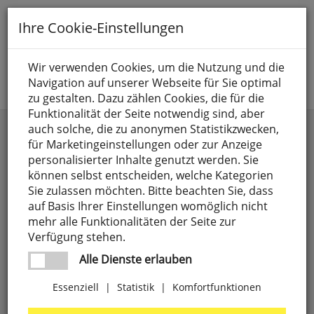
Toggle
Ihre Cookie-Einstellungen
navigation
Suche nach
Wir verwenden Cookies, um die Nutzung und die
Navigation auf unserer Webseite für Sie optimal
Jetzt anmelden
zu gestalten. Dazu zählen Cookies, die für die
Funktionalität der Seite notwendig sind, aber
auch solche, die zu anonymen Statistikzwecken,
für Marketingeinstellungen oder zur Anzeige
personalisierter Inhalte genutzt werden. Sie
können selbst entscheiden, welche Kategorien
Sie zulassen möchten. Bitte beachten Sie, dass
auf Basis Ihrer Einstellungen womöglich nicht
Funk-Rohrmotoren & Zubehör,
Rohrmotoren, Kaiser Nienhaus
mehr alle Funktionalitäten der Seite zur
868 MHz
Verfügung stehen.
Alle Dienste erlauben
Essenziell
|
Statistik
|
Komfortfunktionen