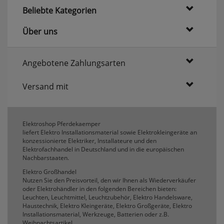
Beliebte Kategorien
Komfortfunktionen
Über uns
Persönliche Begrüßung
Angebotene Zahlungsarten
ws_pferdekaemper_01-aa_welcome_cookie
Versand mit
Dieses Cookie speichert Ihre Emailadresse, damit
Sie diese beim Betreten des Shops nicht erneut
eingeben müssen.
Elektroshop Pferdekaemper
Design-Cookie
liefert Elektro Installationsmaterial sowie Elektrokleingeräte an
konzessionierte Elektriker, Installateure und den
ws8_pferdekaemper_01-aa_design_cookie
Elektrofachhandel in Deutschland und in die europäischen
Speichert Informationen um bestimmte Elemente
Nachbarstaaten.
im Design anders darstellen zu können.
Elektro Großhandel
Speichern des Suchbegriffes
Nutzen Sie den Preisvorteil, den wir Ihnen als Wiederverkäufer
oder Elektrohändler in den folgenden Bereichen bieten:
searchvalue
Leuchten, Leuchtmittel, Leuchtzubehör, Elektro Handelsware,
Dieses Cookie speichert den einegebenen
Haustechnik, Elektro Kleingeräte, Elektro Großgeräte, Elektro
Suchbegriff, damit Sie diesen beim Verfeinern
Installationsmaterial, Werkzeuge, Batterien oder z.B.
nicht erneut eingeben müssen.
Weihnachtsartikel