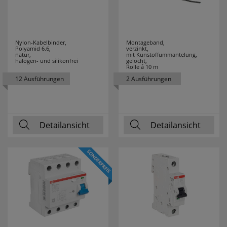
VELAMP
7
WAGO
76
Nylon-Kabelbinder,
Montageband,
Polyamid 6.6,
verzinkt,
WALRAVEN
2
natur,
mit Kunstoffummantelung,
halogen- und silikonfrei
gelocht,
Rolle á 10 m
WEICON
28
12 Ausführungen
2 Ausführungen
WEIDMÜLLER
9
Detailansicht
WEINGÄRTNER
Detailansicht
3
WERA
28
WIHA
94
WINGLINKS
23
WITTE
1