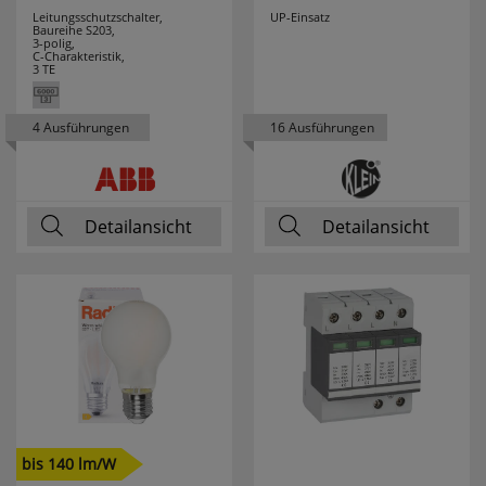
Leitungsschutzschalter,
UP-Einsatz
Baureihe S203,
LEDLENSER
10
3-polig,
C-Charakteristik,
3 TE
LEDMAXX
7
4 Ausführungen
16 Ausführungen
LEDS LIGHT
72
LEDS LIGHT
2
PREMIUM
Detailansicht
Detailansicht
LEDS LIGHT PRO
28
LEDS WORK
18
LEDVANCE
177
LEGRAND
111
LEGRAND
10
bis 140 lm/W