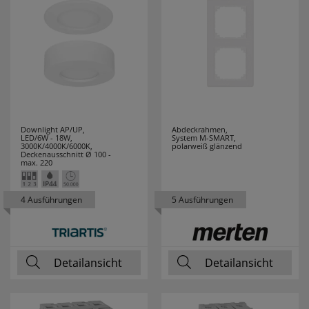
RZB
10
SAICO
16
SALUS
21
SANITAS
4
Downlight AP/UP,
Abdeckrahmen,
LED/6W - 18W,
System M-SMART,
3000K/4000K/6000K,
polarweiß glänzend
Deckenausschnitt Ø 100 -
SCHALK
5
max. 220
SCHMIDT
13
4 Ausführungen
5 Ausführungen
LEUCHTEN
SCHWABE
1
Detailansicht
Detailansicht
SELF
6
SEVERIN
38