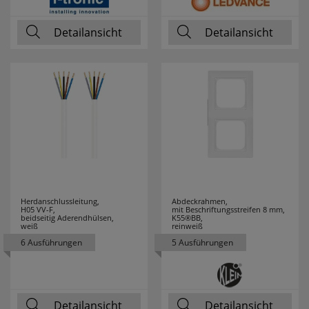
PRIMO
15
Detailansicht
Detailansicht
PROTECTOR
8
PUK
1
RADEMACHER
12
RADIALIGHT
1
RADIUM
92
Herdanschlussleitung,
Abdeckrahmen,
H05 VV-F,
mit Beschriftungsstreifen 8 mm,
RAYCAP
5
beidseitig Aderendhülsen,
K55®BB,
weiß
reinweiß
6 Ausführungen
5 Ausführungen
REALITY
120
LEUCHTEN
REER
9
Detailansicht
Detailansicht