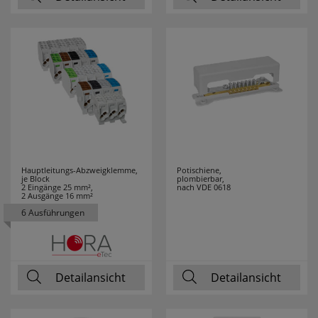
RELCO
5
RELICON
6
RELTECH
9
RENNSTEIG
6
REV
43
Hauptleitungs-Abzweigklemme,
Potischiene,
je Block
plombierbar,
ROLL PROFI
2
2 Eingänge 25 mm²,
nach VDE 0618
2 Ausgänge 16 mm²
6 Ausführungen
ROTPFEIL
33
RUNPOTEC
14
Detailansicht
Detailansicht
RUTEC
17
RUTENBECK
28