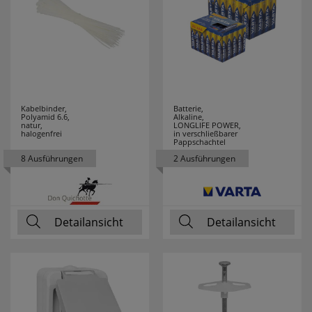
SPOTLIGHT
19
STABILO
1
STAK
1
STAR TRADING
222
Kabelbinder,
Batterie,
Polyamid 6.6,
Alkaline,
natur,
LONGLIFE POWER,
STEINEL
65
halogenfrei
in verschließbarer
Pappschachtel
8 Ausführungen
2 Ausführungen
STEINEL
2
PROFESSIONAL
STERNTALER
15
Detailansicht
Detailansicht
SUPRABEAM
1
SWIRL
15
SWITCH LITE
14