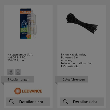
ELMAT
4
ELOBRA
25
LEUCHTEN
ELTAKO
33
ENERGIZER
3
Halogenlampe, Stift,
Nylon-Kabelbinder,
HALOPIN PRO,
Polyamid 6.6,
230V/G9, klar
schwarz,
ENLITE
1
halogen- und silikonfrei,
UV-beständig
ERZGEBIRGE
25
4 Ausführungen
12 Ausführungen
ESYLUX
37
ETI
9
Detailansicht
Detailansicht
EXQUISIT
32