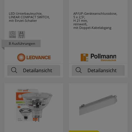
LED-Unterbauleuchte,
AP/UP-Geräteanschlussdose,
LINEAR COMPACT SWITCH,
5 x 2,5²,
mit Einzel-Schalter
H 21 mm,
reinweiß,
mit Doppel-Kabelabgang
8 Ausführungen
Detailansicht
Detailansicht