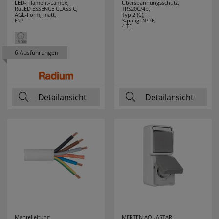
BTICINO
LED-Filament-Lampe,
Überspannungsschutz,
RaLED ESSENCE CLASSIC,
TRS20C/4p,
AGL-Form, matt,
Typ 2 (C),
E27
3-polig+N/PE,
LEITZ
2
4 TE
LENA LIGHTING
13
6 Ausführungen
LEUCHTEK
7
LICHTLINE
10
Detailansicht
Detailansicht
LIGHTME
13
LINDNER
4
LINEAZERO
2
LIVAL
1
LUTEC
14
Mantelleitung,
MERTEN AQUASTAR,