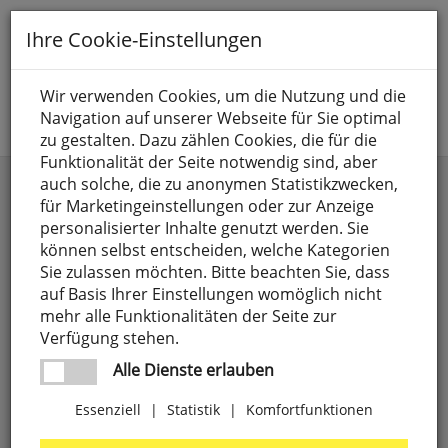
Toggle
Ihre Cookie-Einstellungen
navigation
Suche nach
Wir verwenden Cookies, um die Nutzung und die
Navigation auf unserer Webseite für Sie optimal
Jetzt anmelden
zu gestalten. Dazu zählen Cookies, die für die
Funktionalität der Seite notwendig sind, aber
auch solche, die zu anonymen Statistikzwecken,
Kategorien
Marke
für Marketingeinstellungen oder zur Anzeige
personalisierter Inhalte genutzt werden. Sie
Anschlusselemente,
4
Preis
weitere Filter
können selbst entscheiden, welche Kategorien
LUXI LINK
Sie zulassen möchten. Bitte beachten Sie, dass
8 SEASONS
4
auf Basis Ihrer Einstellungen womöglich nicht
Batterien
71
-
mehr alle Funktionalitäten der Seite zur
9010
27
Verfügung stehen.
CEE-Steckgeräte,
18
Preise aufsteigend
A.D.
1
Alle Dienste erlauben
3-polig
ILLUMINAZIONE
Preise absteigend
Essenziell
|
Statistik
|
Komfortfunktionen
Elektrogeräte
303
ABB
63