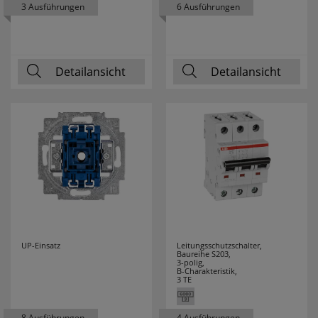
3 Ausführungen
6 Ausführungen
MERTEN
24
MERZ
16
Detailansicht
Detailansicht
MILWAUKEE
70
MLIGHT
7
MORETTI LUCE
61
MÜLLER LICHT
22
NÄVE LEUCHTEN
50
UP-Einsatz
Leitungsschutzschalter,
NETATMO
9
Baureihe S203,
3-polig,
B-Charakteristik,
NIKO
12
3 TE
NINO LEUCHTEN
2
8 Ausführungen
4 Ausführungen