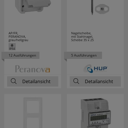
TAJIMA
1
TANSUN
3
AP/FR,
Nagelscheibe,
PERANOVA,
mit Stahlnagel,
TCI
12
grau/hellgrau
Scheibe 35 x 25
TECE
1
12 Ausführungen
5 Ausführungen
TECHNOLINE
93
TECHNOTRADE
4
Detailansicht
Detailansicht
TELEFUNKEN
1
TESTBOY
54
THEBEN
16