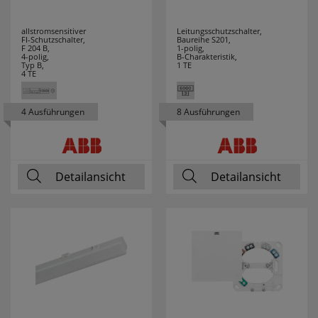
ZAMEL
9
allstromsensitiver
Leitungsschutzschalter,
FI-Schutzschalter,
Baureihe S201,
F 204 B,
1-polig,
4-polig,
B-Charakteristik,
Typ B,
1 TE
4 TE
4 Ausführungen
8 Ausführungen
Detailansicht
Detailansicht