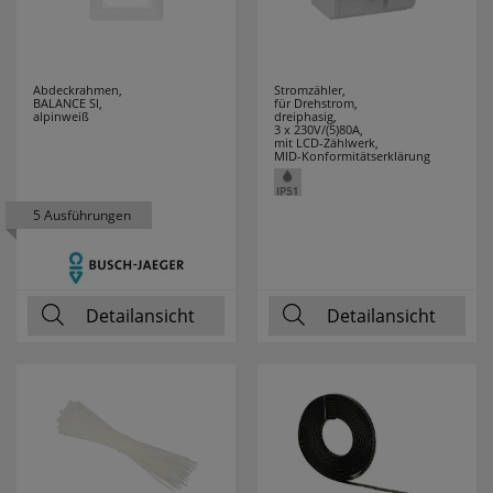
THOMAS
2
THORSMAN
1
Abdeckrahmen,
Stromzähler,
BALANCE SI,
für Drehstrom,
THPG
21
alpinweiß
dreiphasig,
3 x 230V/(5)80A,
mit LCD-Zählwerk,
TOOLOVA
1
MID-Konformitätserklärung
TRIARTIS
28
5 Ausführungen
TRIO LEUCHTEN
210
TS ELECTRONIC
5
Detailansicht
Detailansicht
TYCO
2
UHU
2
VARTA
53