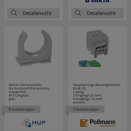
COUNTTEC
1
Detailansicht
Detailansicht
CTC
43
DANIA
4
DEHN
3
Design for the
1
people
DEYE
2
Reihen-Klemmschelle,
Hauptleitungs-Abzweigklemme,
für Kunststoff-Panzerrohre,
HLAK 25,
DIE BOLD
6
halogenfrei,
1-polig,
M 6 Langloch,
2 Eingänge 25 mm²,
grau
4 Ausgänge 16 mm²,
verzinnt
DOEPKE
13
8 Ausführungen
3 Ausführungen
DON QUICHOTTE
27