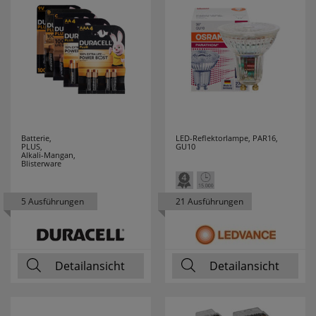
FRISCH LICHT
48
GEBRO
5
GEWISS
51
GI GAMBARELLI
19
Batterie,
LED-Reflektorlampe, PAR16,
GIRA
56
PLUS,
GU10
Alkali-Mangan,
Blisterware
GLOBO
13
LEUCHTEN
5 Ausführungen
21 Ausführungen
GLORIA
6
GROTHE
7
Detailansicht
Detailansicht
GRUNDIG
3