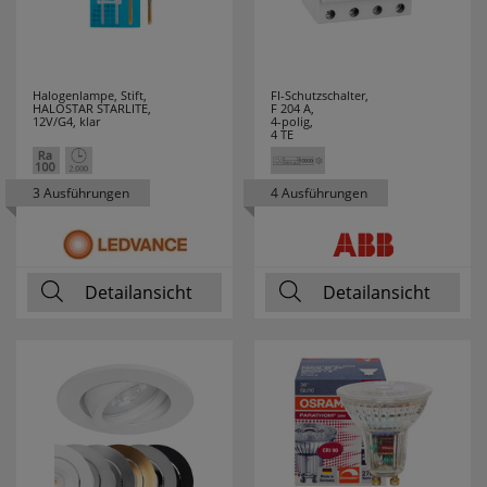
HUP
20
HYCELL
7
Halogenlampe, Stift,
FI-Schutzschalter,
HALOSTAR STARLITE,
F 204 A,
IDE I DIVISION
3
12V/G4, klar
4-polig,
4 TE
IDEAL
12
3 Ausführungen
4 Ausführungen
INDEXA
4
INTER BÄR
34
Detailansicht
Detailansicht
IVELA
45
JOKARI
19
JUNG
33
JUST LIGHT
19