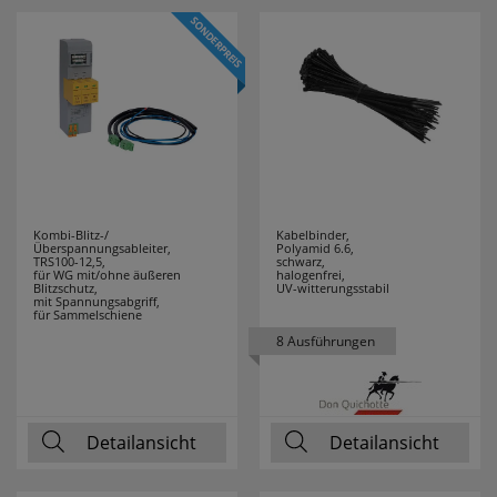
F-TRONIC
89
FABAS LUCE
9
FABER CASTELL
1
FERROLUCE
12
Kombi-Blitz-/
Kabelbinder,
FILIUS
2
Überspannungsableiter,
Polyamid 6.6,
TRS100-12,5,
schwarz,
ZEITDESIGN
für WG mit/ohne äußeren
halogenfrei,
Blitzschutz,
UV-witterungsstabil
mit Spannungsabgriff,
für Sammelschiene
FILUXX
1
8 Ausführungen
FISCHER
17
FRICO
3
Detailansicht
Detailansicht
FRIEDLAND
7