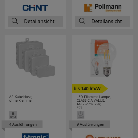
PCE MERZ
5
Detailansicht
Detailansicht
PERANOVA
1
PHILIPS
87
PHOENIX
25
PICA
13
PLANO
3
bis 140 lm/W
PLEXO NEW
1
AP-Kabeldose,
LED-Filament-Lampe,
ohne Klemme
CLASSIC A VALUE,
AGL-Form, klar,
POLLMANN
106
E27
POSSONI
2
4 Ausführungen
9 Ausführungen
PRESTO-VEDDER
11