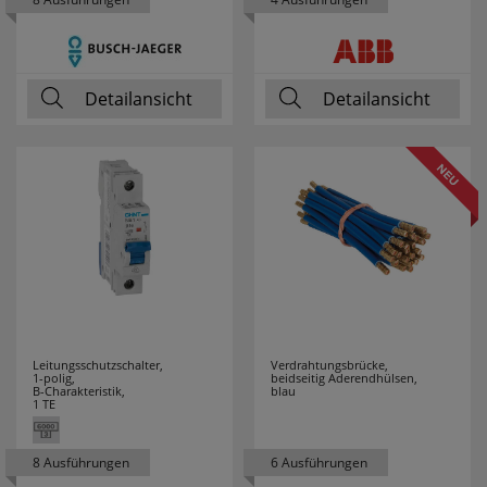
NOBILE
1
NORDLUX
81
Detailansicht
Detailansicht
OBO
82
BETTERMANN
PALADIN
20
PANASONIC
50
PANCONTROL
24
Leitungsschutzschalter,
Verdrahtungsbrücke,
PARAT
2
1-polig,
beidseitig Aderendhülsen,
B-Charakteristik,
blau
1 TE
PAUL NEUHAUS
2
8 Ausführungen
6 Ausführungen
PCE
127