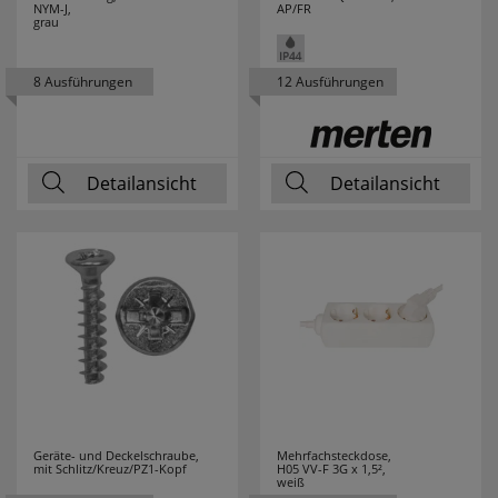
NYM-J,
AP/FR
M-E
31
grau
MARK SLÖJD
80
8 Ausführungen
12 Ausführungen
MARTIN KAISER
17
MEAN WELL
21
Detailansicht
Detailansicht
MEBUS
3
MEGAMAN
54
MEGATRON
52
MELITTA
3
MENNEKES
15
Geräte- und Deckelschraube,
Mehrfachsteckdose,
mit Schlitz/Kreuz/PZ1-Kopf
H05 VV-F 3G x 1,5²,
MERKUR
1
weiß