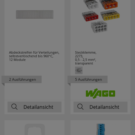
GUTFELS
3
HAGER
26
HAUPA
17
HEDI
3
Abdeckstreifen für Verteilungen,
Steckklemme,
selbstverlöschend bis 960°C,
2273,
HEIDELBERG
3
12 Module
0,5 - 2,5 mm²,
transparent
HEIDEMANN
62
2 Ausführungen
5 Ausführungen
HEINZ
7
HEITRONIC
6
Detailansicht
Detailansicht
HELL
8
HELLERMANN
14