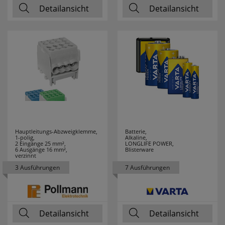
DURACELL
7
Detailansicht
Detailansicht
EATON
12
EBERLE
19
ECHT
4
ERZGEBIRGE
EDDING
6
EFAPEL
195
Hauptleitungs-Abzweigklemme,
Batterie,
1-polig,
Alkaline,
2 Eingänge 25 mm²,
LONGLIFE POWER,
6 Ausgänge 16 mm²,
Blisterware
EGLO LEUCHTEN
119
verzinnt
3 Ausführungen
7 Ausführungen
EHMANN
36
EI ELECTRONICS
6
Detailansicht
Detailansicht
ELECTROPLAST
1