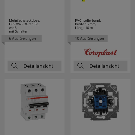
KLEMKO
19
KLEWE
7
Mehrfachsteckdose,
PVC-Isolierband,
H05 VV-F 3G x 1,5²,
Breite 15 mm,
weiß,
Länge 10 m
mit Schalter
KNIPEX
91
6 Ausführungen
10 Ausführungen
KONSTSMIDE
25
KOPP
71
Detailansicht
Detailansicht
KRINNER
5
KUPSCH
37
LANDA
69
LEDINO
24
LEDISSIMO
43