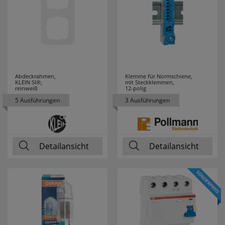
TYTON
HENKEL
3
HEYCO
6
HEYNEN
3
Abdeckrahmen,
Klemme für Normschiene,
KLEIN SI®,
mit Steckklemmen,
reinweiß
12-polig
HIRSCHMANN
2
5 Ausführungen
3 Ausführungen
HÖHNE
2
HONEYWELL
10
Detailansicht
Detailansicht
HORA
18
HÜFNER
7
HUGO MÜLLER
4