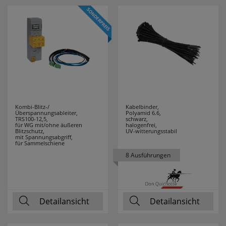
F-TRONIC
89
FABAS LUCE
9
FABER CASTELL
1
FERROLUCE
12
Kombi-Blitz-/
Kabelbinder,
FILIUS
2
Überspannungsableiter,
Polyamid 6.6,
TRS100-12,5,
schwarz,
ZEITDESIGN
für WG mit/ohne äußeren
halogenfrei,
Blitzschutz,
UV-witterungsstabil
mit Spannungsabgriff,
für Sammelschiene
FILUXX
1
8 Ausführungen
FISCHER
17
FRICO
3
Detailansicht
Detailansicht
FRIEDLAND
7