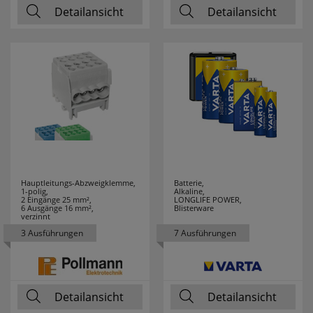
DURACELL
7
Detailansicht
Detailansicht
EATON
12
EBERLE
19
ECHT
4
ERZGEBIRGE
EDDING
6
EFAPEL
195
Hauptleitungs-Abzweigklemme,
Batterie,
1-polig,
Alkaline,
2 Eingänge 25 mm²,
LONGLIFE POWER,
6 Ausgänge 16 mm²,
Blisterware
EGLO LEUCHTEN
119
verzinnt
3 Ausführungen
7 Ausführungen
EHMANN
36
EI ELECTRONICS
6
Detailansicht
Detailansicht
ELECTROPLAST
1