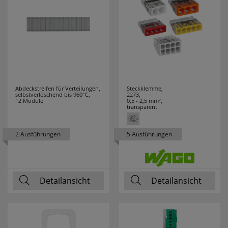
GUTFELS
3
HAGER
26
HAUPA
17
HEDI
3
Abdeckstreifen für Verteilungen,
Steckklemme,
selbstverlöschend bis 960°C,
2273,
HEIDELBERG
3
12 Module
0,5 - 2,5 mm²,
transparent
HEIDEMANN
62
2 Ausführungen
5 Ausführungen
HEINZ
7
HEITRONIC
6
Detailansicht
Detailansicht
HELL
8
HELLERMANN
14