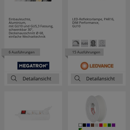
JVK
7
Einbauleuchte,
LED-Reflektorlampe, PAR16,
K´ELECTRIC
8
Aluminium,
DIM Performance,
mit GU10 und GU5,3 Fassung,
GU10
schwenkbar 30°,
Deckenausschnitt Ø 68,
KAISER
49
einfache Wechseltechnik
KAISER-
58
6 Ausführungen
15 Ausführungen
NIENHAUS
KALTHOFF
9
Detailansicht
Detailansicht
KANLUX
75
KDK
9
KLARTEXT
3
KLEIN
202