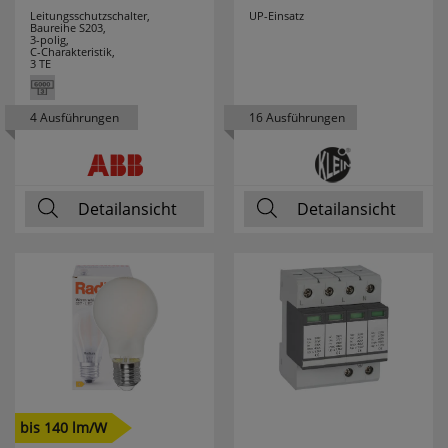
Leitungsschutzschalter,
UP-Einsatz
Baureihe S203,
LEDLENSER
10
3-polig,
C-Charakteristik,
3 TE
LEDMAXX
7
4 Ausführungen
16 Ausführungen
LEDS LIGHT
72
LEDS LIGHT
2
PREMIUM
Detailansicht
Detailansicht
LEDS LIGHT PRO
28
LEDS WORK
18
LEDVANCE
177
LEGRAND
111
LEGRAND
10
bis 140 lm/W