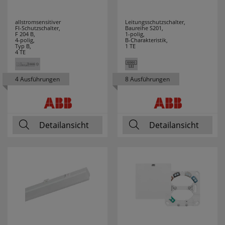
ZAMEL
9
allstromsensitiver
Leitungsschutzschalter,
FI-Schutzschalter,
Baureihe S201,
F 204 B,
1-polig,
4-polig,
B-Charakteristik,
Typ B,
1 TE
4 TE
4 Ausführungen
8 Ausführungen
Detailansicht
Detailansicht