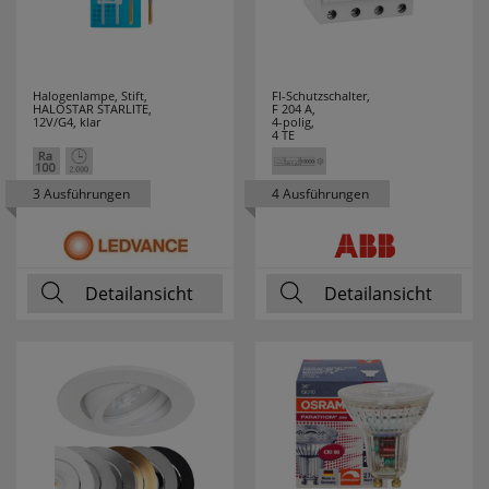
HUP
20
HYCELL
7
Halogenlampe, Stift,
FI-Schutzschalter,
HALOSTAR STARLITE,
F 204 A,
IDE I DIVISION
3
12V/G4, klar
4-polig,
4 TE
IDEAL
12
3 Ausführungen
4 Ausführungen
INDEXA
4
INTER BÄR
34
Detailansicht
Detailansicht
IVELA
45
JOKARI
19
JUNG
33
JUST LIGHT
19