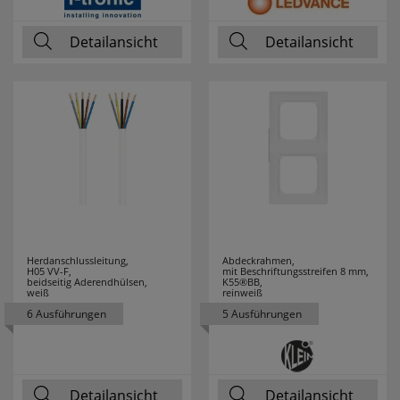
PRIMO
15
Detailansicht
Detailansicht
PROTECTOR
8
PUK
1
RADEMACHER
12
RADIALIGHT
1
RADIUM
92
Herdanschlussleitung,
Abdeckrahmen,
H05 VV-F,
mit Beschriftungsstreifen 8 mm,
RAYCAP
5
beidseitig Aderendhülsen,
K55®BB,
weiß
reinweiß
6 Ausführungen
5 Ausführungen
REALITY
120
LEUCHTEN
REER
9
Detailansicht
Detailansicht