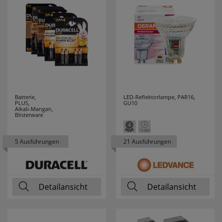
FRISCH LICHT
48
GEBRO
5
GEWISS
51
GI GAMBARELLI
19
Batterie,
LED-Reflektorlampe, PAR16,
GIRA
56
PLUS,
GU10
Alkali-Mangan,
Blisterware
GLOBO
13
LEUCHTEN
5 Ausführungen
21 Ausführungen
GLORIA
6
GROTHE
7
Detailansicht
Detailansicht
GRUNDIG
3