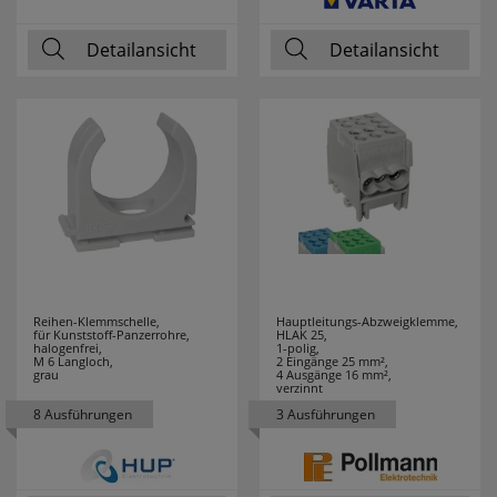
COUNTTEC
1
Detailansicht
Detailansicht
CTC
43
DANIA
4
DEHN
3
Design for the
1
people
DEYE
2
Reihen-Klemmschelle,
Hauptleitungs-Abzweigklemme,
für Kunststoff-Panzerrohre,
HLAK 25,
DIE BOLD
6
halogenfrei,
1-polig,
M 6 Langloch,
2 Eingänge 25 mm²,
grau
4 Ausgänge 16 mm²,
verzinnt
DOEPKE
13
8 Ausführungen
3 Ausführungen
DON QUICHOTTE
27