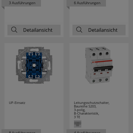
3 Ausführungen
6 Ausführungen
MERTEN
24
MERZ
16
Detailansicht
Detailansicht
MILWAUKEE
70
MLIGHT
7
MORETTI LUCE
61
MÜLLER LICHT
22
NÄVE LEUCHTEN
50
UP-Einsatz
Leitungsschutzschalter,
NETATMO
9
Baureihe S203,
3-polig,
B-Charakteristik,
NIKO
12
3 TE
NINO LEUCHTEN
2
8 Ausführungen
4 Ausführungen