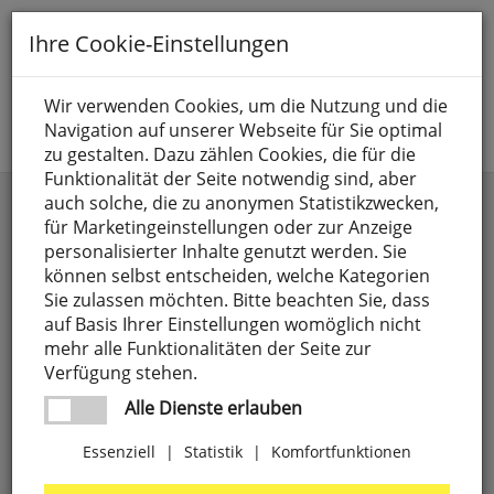
Toggle
Ihre Cookie-Einstellungen
navigation
Suche nach
Wir verwenden Cookies, um die Nutzung und die
Navigation auf unserer Webseite für Sie optimal
Jetzt anmelden
zu gestalten. Dazu zählen Cookies, die für die
Funktionalität der Seite notwendig sind, aber
auch solche, die zu anonymen Statistikzwecken,
Kategorien
Marke
für Marketingeinstellungen oder zur Anzeige
personalisierter Inhalte genutzt werden. Sie
Anschlusselemente,
4
Preis
weitere Filter
können selbst entscheiden, welche Kategorien
LUXI LINK
Sie zulassen möchten. Bitte beachten Sie, dass
8 SEASONS
4
auf Basis Ihrer Einstellungen womöglich nicht
Batterien
71
-
mehr alle Funktionalitäten der Seite zur
9010
27
Verfügung stehen.
CEE-Steckgeräte,
18
Preise aufsteigend
A.D.
1
Alle Dienste erlauben
3-polig
ILLUMINAZIONE
Preise absteigend
Essenziell
|
Statistik
|
Komfortfunktionen
Elektrogeräte
303
ABB
63