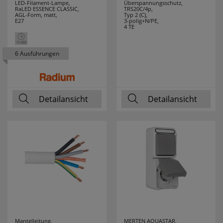
BTICINO
LED-Filament-Lampe,
Überspannungsschutz,
RaLED ESSENCE CLASSIC,
TRS20C/4p,
AGL-Form, matt,
Typ 2 (C),
E27
3-polig+N/PE,
LEITZ
2
4 TE
LENA LIGHTING
13
6 Ausführungen
LEUCHTEK
7
LICHTLINE
10
Detailansicht
Detailansicht
LIGHTME
13
LINDNER
4
LINEAZERO
2
LIVAL
1
LUTEC
14
Mantelleitung,
MERTEN AQUASTAR,