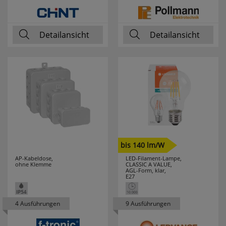
PCE MERZ
5
Detailansicht
Detailansicht
PERANOVA
1
PHILIPS
87
PHOENIX
25
PICA
13
PLANO
3
bis 140 lm/W
PLEXO NEW
1
AP-Kabeldose,
LED-Filament-Lampe,
ohne Klemme
CLASSIC A VALUE,
AGL-Form, klar,
POLLMANN
106
E27
POSSONI
2
4 Ausführungen
9 Ausführungen
PRESTO-VEDDER
11