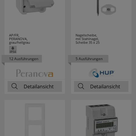
TAJIMA
1
TANSUN
3
AP/FR,
Nagelscheibe,
PERANOVA,
mit Stahlnagel,
TCI
12
grau/hellgrau
Scheibe 35 x 25
TECE
1
12 Ausführungen
5 Ausführungen
TECHNOLINE
93
TECHNOTRADE
4
Detailansicht
Detailansicht
TELEFUNKEN
1
TESTBOY
54
THEBEN
16