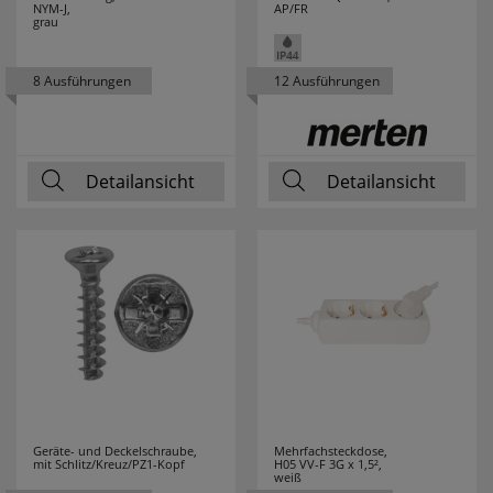
NYM-J,
AP/FR
M-E
31
grau
MARK SLÖJD
80
8 Ausführungen
12 Ausführungen
MARTIN KAISER
17
MEAN WELL
21
Detailansicht
Detailansicht
MEBUS
3
MEGAMAN
54
MEGATRON
52
MELITTA
3
MENNEKES
15
Geräte- und Deckelschraube,
Mehrfachsteckdose,
mit Schlitz/Kreuz/PZ1-Kopf
H05 VV-F 3G x 1,5²,
MERKUR
1
weiß