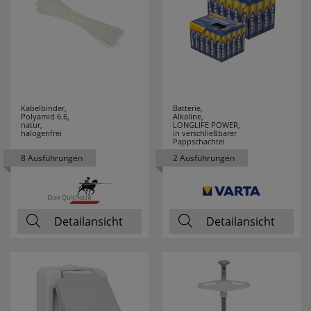
SPOTLIGHT
19
STABILO
1
STAK
1
STAR TRADING
222
Kabelbinder,
Batterie,
Polyamid 6.6,
Alkaline,
natur,
LONGLIFE POWER,
STEINEL
65
halogenfrei
in verschließbarer
Pappschachtel
8 Ausführungen
2 Ausführungen
STEINEL
2
PROFESSIONAL
STERNTALER
15
Detailansicht
Detailansicht
SUPRABEAM
1
SWIRL
15
SWITCH LITE
14