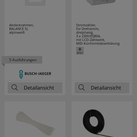
THOMAS
2
THORSMAN
1
Abdeckrahmen,
Stromzähler,
BALANCE SI,
für Drehstrom,
THPG
21
alpinweiß
dreiphasig,
3 x 230V/(5)80A,
mit LCD-Zählwerk,
TOOLOVA
1
MID-Konformitätserklärung
TRIARTIS
28
5 Ausführungen
TRIO LEUCHTEN
210
TS ELECTRONIC
5
Detailansicht
Detailansicht
TYCO
2
UHU
2
VARTA
53