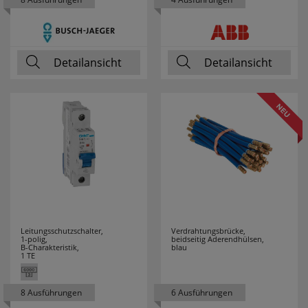
NOBILE
1
NORDLUX
81
Detailansicht
Detailansicht
OBO
82
BETTERMANN
PALADIN
20
PANASONIC
50
PANCONTROL
24
Leitungsschutzschalter,
Verdrahtungsbrücke,
PARAT
2
1-polig,
beidseitig Aderendhülsen,
B-Charakteristik,
blau
1 TE
PAUL NEUHAUS
2
8 Ausführungen
6 Ausführungen
PCE
127