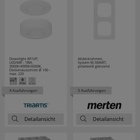
RZB
10
SAICO
16
SALUS
21
SANITAS
4
Downlight AP/UP,
Abdeckrahmen,
LED/6W - 18W,
System M-SMART,
3000K/4000K/6000K,
polarweiß glänzend
Deckenausschnitt Ø 100 -
SCHALK
5
max. 220
SCHMIDT
13
4 Ausführungen
5 Ausführungen
LEUCHTEN
SCHWABE
1
Detailansicht
Detailansicht
SELF
6
SEVERIN
38