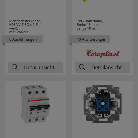
KLEMKO
19
KLEWE
7
Mehrfachsteckdose,
PVC-Isolierband,
H05 VV-F 3G x 1,5²,
Breite 15 mm,
weiß,
Länge 10 m
mit Schalter
KNIPEX
91
6 Ausführungen
10 Ausführungen
KONSTSMIDE
25
KOPP
71
Detailansicht
Detailansicht
KRINNER
5
KUPSCH
37
LANDA
69
LEDINO
24
LEDISSIMO
43