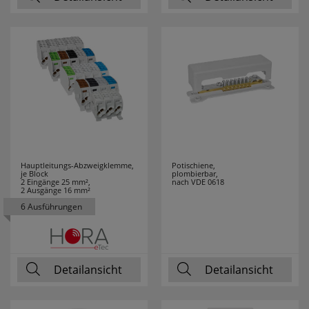
RELCO
5
RELICON
6
RELTECH
9
RENNSTEIG
6
REV
43
Hauptleitungs-Abzweigklemme,
Potischiene,
je Block
plombierbar,
ROLL PROFI
2
2 Eingänge 25 mm²,
nach VDE 0618
2 Ausgänge 16 mm²
6 Ausführungen
ROTPFEIL
33
RUNPOTEC
14
Detailansicht
Detailansicht
RUTEC
17
RUTENBECK
28