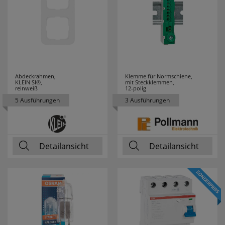
TYTON
HENKEL
3
HEYCO
6
HEYNEN
3
Abdeckrahmen,
Klemme für Normschiene,
KLEIN SI®,
mit Steckklemmen,
reinweiß
12-polig
HIRSCHMANN
2
5 Ausführungen
3 Ausführungen
HÖHNE
2
HONEYWELL
10
Detailansicht
Detailansicht
HORA
18
HÜFNER
7
HUGO MÜLLER
4