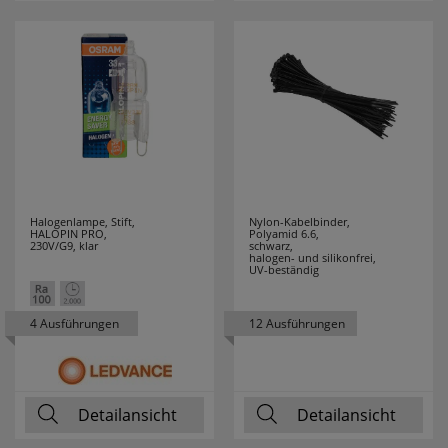
ELMAT
4
ELOBRA
25
LEUCHTEN
ELTAKO
33
ENERGIZER
3
Halogenlampe, Stift,
Nylon-Kabelbinder,
HALOPIN PRO,
Polyamid 6.6,
230V/G9, klar
schwarz,
ENLITE
1
halogen- und silikonfrei,
UV-beständig
ERZGEBIRGE
25
4 Ausführungen
12 Ausführungen
ESYLUX
37
ETI
9
Detailansicht
Detailansicht
EXQUISIT
32