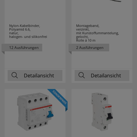
VELAMP
7
WAGO
76
Nylon-Kabelbinder,
Montageband,
Polyamid 6.6,
verzinkt,
WALRAVEN
2
natur,
mit Kunstoffummantelung,
halogen- und silikonfrei
gelocht,
Rolle á 10 m
WEICON
28
12 Ausführungen
2 Ausführungen
WEIDMÜLLER
9
Detailansicht
WEINGÄRTNER
Detailansicht
3
WERA
28
WIHA
94
WINGLINKS
23
WITTE
1