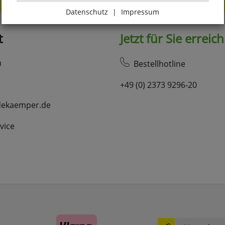
Datenschutz
|
Impressum
Zurück
t
Jetzt für Sie erreic
Essenziell
m
Bestellhotline
+49 (0) 2373 9296-20
websale_ac
ws8_pferdekaemper_01-aa_sid
dekaemper.de
Diese Cookies sind essenziell für die Funktion des
Shops.
vice
websale_useragreement
websale_useragreement_optin_google_conversion_tracking
websale_useragreement_optin_referercookie
websale_useragreement_optin_google_tag_manager
websale_useragreement_optin_camindx_mpmscan
websale_useragreement_optin_searchinput_cookie
websale_useragreement_optin_welcomecookie
websale_useragreement_optin_userlike_chat
Diese Cookies speichern die Cookie-Einstellungen
der Besucher, die in der Cookie Box von