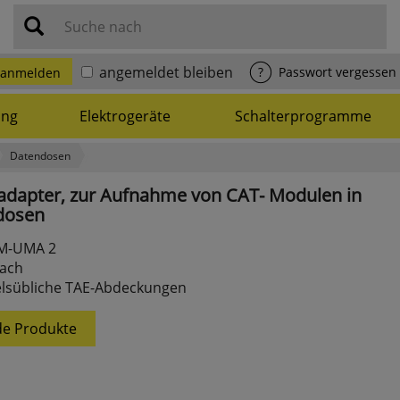
Suche nach
angemeldet bleiben
?
Passwort vergessen
anmelden
ung
Elektrogeräte
Schalterprogramme
Datendosen
adapter,
zur
Aufnahme
von
CAT-
Modulen
in
dosen
M-UMA 2
fach
elsübliche TAE-Abdeckungen
e Produkte