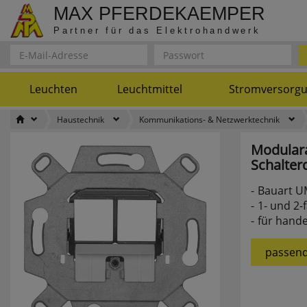
MAX PFERDEKAEMPER
Partner für das Elektrohandwerk
Leuchten
Leuchtmittel
Stromversorg
Haustechnik
Kommunikations- & Netzwerktechnik
Modular
Schalter
Bauart U
1- und 2-
für hand
passend