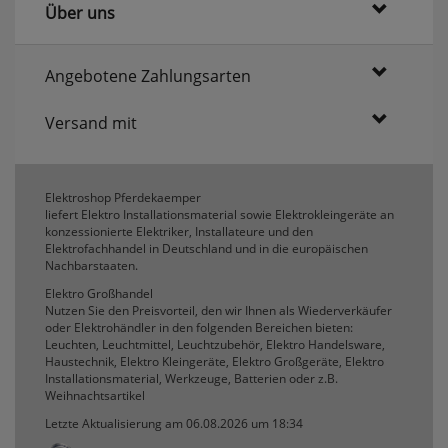
Über uns
erneutem Aufruf die entsprechende Auswahl
ausgeben zu können.
Google Maps
Angebotene Zahlungsarten
Versand mit
Konfiguration speichern
Alle Cookies akzeptieren
Elektroshop Pferdekaemper
liefert Elektro Installationsmaterial sowie Elektrokleingeräte an
konzessionierte Elektriker, Installateure und den
Elektrofachhandel in Deutschland und in die europäischen
Nachbarstaaten.
Elektro Großhandel
Nutzen Sie den Preisvorteil, den wir Ihnen als Wiederverkäufer
oder Elektrohändler in den folgenden Bereichen bieten:
Leuchten, Leuchtmittel, Leuchtzubehör, Elektro Handelsware,
Haustechnik, Elektro Kleingeräte, Elektro Großgeräte, Elektro
Installationsmaterial, Werkzeuge, Batterien oder z.B.
Weihnachtsartikel
Letzte Aktualisierung am 06.08.2026 um 18:34