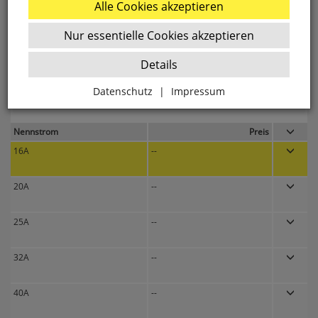
C-Charakteristik,
3
TE
Alle Cookies akzeptieren
Nur essentielle Cookies akzeptieren
Details
passende Produkte
Datenschutz
|
Impressum
Zurück
Nennstrom
Preis
16A
--
Essenziell
20A
--
websale_ac
ws8_pferdekaemper_01-aa_sid
25A
--
Diese Cookies sind essenziell für die Funktion des
Shops.
32A
--
websale_useragreement
websale_useragreement_optin_google_conversion_trackin
websale_useragreement_optin_referercookie
40A
--
websale_useragreement_optin_google_tag_manager
websale_useragreement_optin_camindx_mpmscan