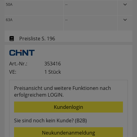
50A
--
websale_useragreement_optin_searchinput_cookie
websale_useragreement_optin_welcomecookie
websale_useragreement_optin_userlike_chat
63A
--
Diese Cookies speichern die Cookie-Einstellungen
der Besucher, die in der Cookie Box von
www.pferdekaemper.de ausgewählt wurden.
Preisliste S. 196
ws_basket_pferdekaemper
Dieses Cookie speichert die Artikel im Warenkorb.
Art.-Nr.:
353416
Statistik
VE:
1 Stück
Preisansicht und weitere Funktionen nach
RefererCookie
erfolgreichem LOGIN.
ws_pferdekaemper_01-aa_ref
ws_pferdekaemper_01-aa_subref
Kundenlogin
Diese Cookies zeigen uns, wie oft eine Seite über
unseren Newsletter aufgerufen wurde.
Sie sind noch kein Kunde? (B2B)
FactFinder Tracking
Neukundenanmeldung