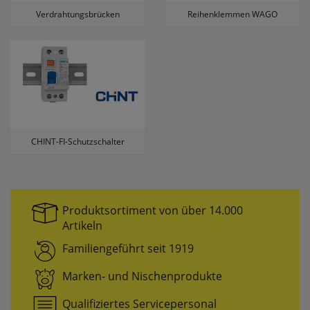
Verdrahtungsbrücken
Reihenklemmen WAGO
Userlike Livechat
uslk_e
Dieses Cookie speichert eine eindeutige
Kennzeichnung für jeden Live-Chat, damit der
Benutzer bei erneuter Nutzung des Live-Chats
wiedererkannt und nach Möglichkeit mit
demselben Operator verbunden werden kann,
mit dem er vorherige Gespräche geführt hat.
CHINT-FI-Schutzschalter
uslk_s
Dieses Cookie wird automatisch generiert und
legt eine eindeutige Sitzungs-ID fest. Es sorgt
dafür, dass die von den Benutzern des Live-Chats
Produktsortiment von über 14.000
angegebenen Daten nicht verloren gehen,
während auf der Website gesurft wird.
Artikeln
Familiengeführt seit 1919
Speichern der Kamera für MPM-
Marken- und Nischenprodukte
Scan
qrcodecamid
Qualifiziertes Servicepersonal
Speichert die ausgewählte Kamera um bei