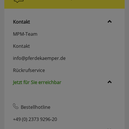
erneutem Aufruf die entsprechende Auswahl
ausgeben zu können.
Google Maps
Kontakt
MPM-Team
Konfiguration speichern
Kontakt
Alle Cookies akzeptieren
info@pferdekaemper.de
Rückrufservice
Jetzt für Sie erreichbar
Bestellhotline
+49 (0) 2373 9296-20