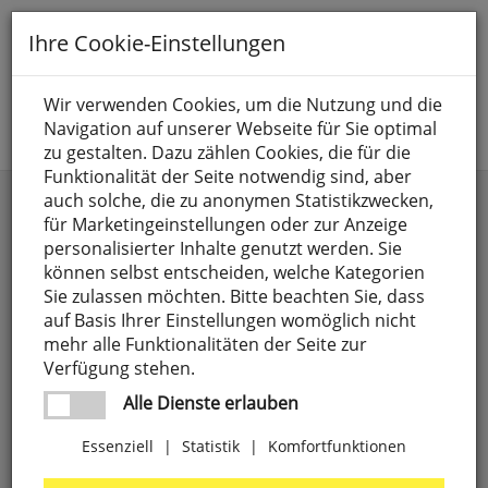
Toggle
Ihre Cookie-Einstellungen
navigation
Suche nach
Wir verwenden Cookies, um die Nutzung und die
Navigation auf unserer Webseite für Sie optimal
Jetzt anmelden
zu gestalten. Dazu zählen Cookies, die für die
Funktionalität der Seite notwendig sind, aber
auch solche, die zu anonymen Statistikzwecken,
PLISADO
für Marketingeinstellungen oder zur Anzeige
personalisierter Inhalte genutzt werden. Sie
Die Serie PLISADO bringt mit ihrem fein gefalteten
können selbst entscheiden, welche Kategorien
Schirm skandinavische Leichtigkeit und stilvolle
Sie zulassen möchten. Bitte beachten Sie, dass
Zurückhaltung in Ihre Räume. Ob als Decken- oder
auf Basis Ihrer Einstellungen womöglich nicht
Pendelleuchte das sanft gestreute Licht sorgt für
mehr alle Funktionalitäten der Seite zur
eine behagliche Atmosphäre und setzt gleichzeitig
Verfügung stehen.
ein dekoratives Highlight. Die klar strukturierte
Form wirkt modern und wohnlich zugleich und
Alle Dienste erlauben
lässt sich vielseitig in unterschiedliche Wohnstile
integrieren. PLISADO ist die perfekte Wahl für alle,
Essenziell
|
Statistik
|
Komfortfunktionen
die dezente Eleganz schätzen.