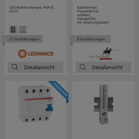
LED-Reflektorlampe, PAR16,
Kabelbinder,
GU10
Polyamid 6.6,
schwarz,
halogenfrei,
UV-witterungsstabil
21 Ausführungen
8 Ausführungen
Detailansicht
Detailansicht