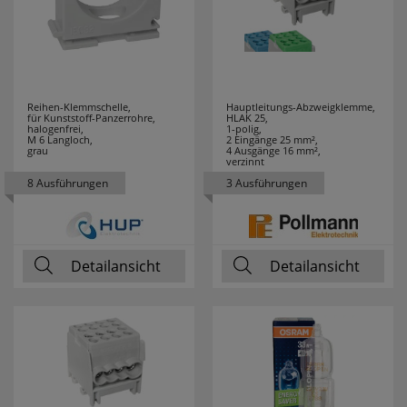
6,00
1
6,32
2
60 cm
1
Reihen-Klemmschelle,
Hauptleitungs-Abzweigklemme,
für Kunststoff-Panzerrohre,
HLAK 25,
halogenfrei,
1-polig,
7,00
3
M 6 Langloch,
2 Eingänge 25 mm²,
grau
4 Ausgänge 16 mm²,
verzinnt
7,13
1
8 Ausführungen
3 Ausführungen
7,20
2
Detailansicht
8,00
Detailansicht
2
9,50
1
9,52
2
9,90
1