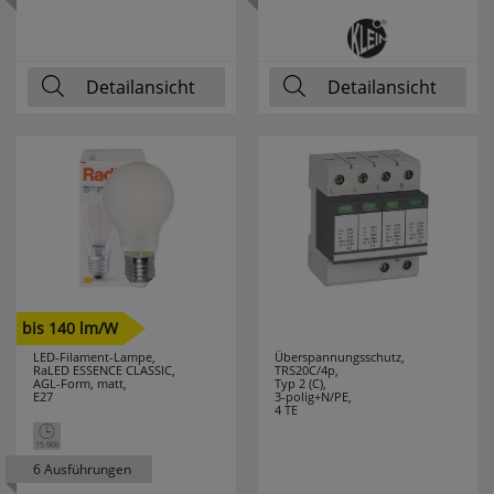
Detailansicht
Detailansicht
bis 140 lm/W
LED-Filament-Lampe,
Überspannungsschutz,
RaLED ESSENCE CLASSIC,
TRS20C/4p,
AGL-Form, matt,
Typ 2 (C),
E27
3-polig+N/PE,
4 TE
6 Ausführungen