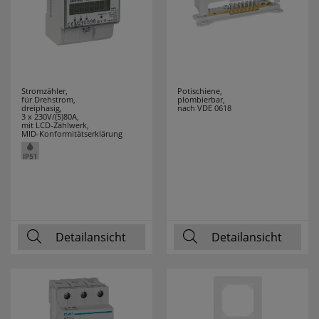
Stromzähler,
Potischiene,
für Drehstrom,
plombierbar,
dreiphasig,
nach VDE 0618
3 x 230V/(5)80A,
mit LCD-Zählwerk,
MID-Konformitätserklärung
Detailansicht
Detailansicht