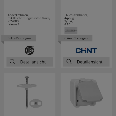
Abdeckrahmen,
FI-Schutzschalter,
mit Beschriftungsstreifen 8 mm,
4-polig,
K55®BB,
Typ A,
reinweiß
4 TE
5 Ausführungen
6 Ausführungen
Detailansicht
Detailansicht