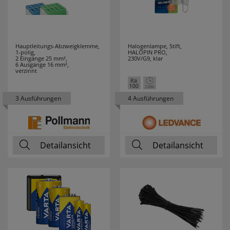
90 cm
3
90 m
1
Hauptleitungs-Abzweigklemme,
Halogenlampe, Stift,
1-polig,
HALOPIN PRO,
2 Eingänge 25 mm²,
230V/G9, klar
97 cm
1
6 Ausgänge 16 mm²,
verzinnt
3 Ausführungen
4 Ausführungen
Detailansicht
Detailansicht