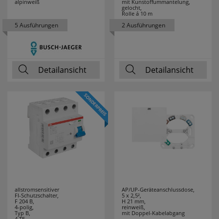
alpinweiß
mit Kunstoffummantelung,
gelocht,
Rolle á 10 m
5 Ausführungen
2 Ausführungen
Detailansicht
Detailansicht
allstromsensitiver
AP/UP-Geräteanschlussdose,
FI-Schutzschalter,
5 x 2,5²,
F 204 B,
H 21 mm,
4-polig,
reinweiß,
Typ B,
mit Doppel-Kabelabgang
4 TE