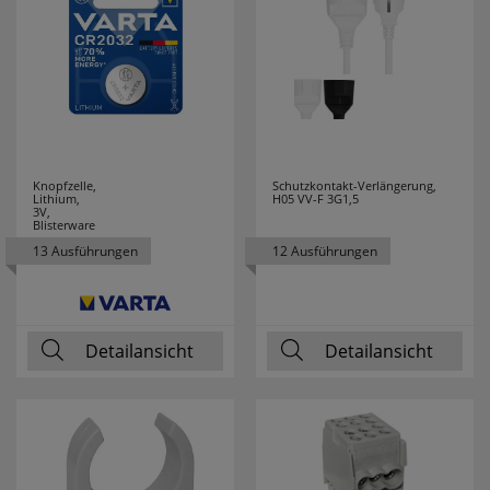
33 cm
1
38,32
1
4,50
1
4,80
1
Knopfzelle,
Schutzkontakt-Verlängerung,
Lithium,
H05 VV-F 3G1,5
4,90
1
3V,
Blisterware
13 Ausführungen
12 Ausführungen
5 m
43
5,00
4
Detailansicht
Detailansicht
50 m
3
57,52
2
59 cm
7