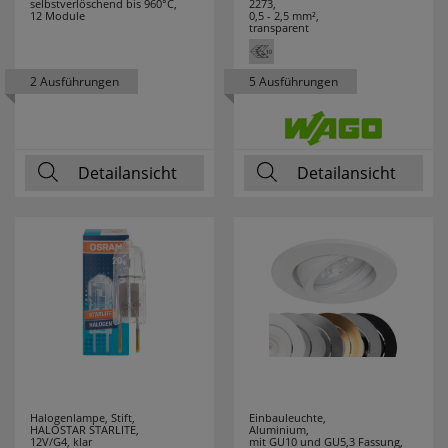
selbstverlöschend bis 960°C,
2273,
12 Module
0,5 - 2,5 mm²,
transparent
2 Ausführungen
5 Ausführungen
Detailansicht
Detailansicht
Halogenlampe, Stift,
Einbauleuchte,
HALOSTAR STARLITE,
Aluminium,
12V/G4, klar
mit GU10 und GU5,3 Fassung,