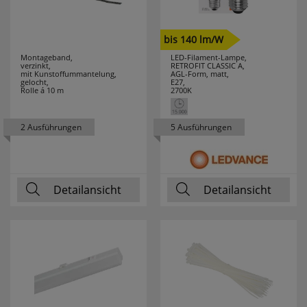
bis 140 lm/W
Montageband,
LED-Filament-Lampe,
verzinkt,
RETROFIT CLASSIC A,
mit Kunstoffummantelung,
AGL-Form, matt,
gelocht,
E27,
Rolle á 10 m
2700K
2 Ausführungen
5 Ausführungen
Detailansicht
Detailansicht