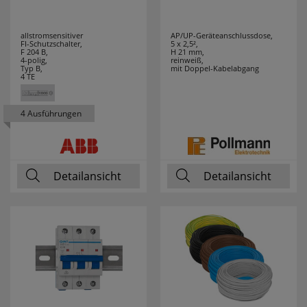
allstromsensitiver
AP/UP-Geräteanschlussdose,
FI-Schutzschalter,
5 x 2,5²,
F 204 B,
H 21 mm,
4-polig,
reinweiß,
Typ B,
mit Doppel-Kabelabgang
4 TE
4 Ausführungen
Detailansicht
Detailansicht