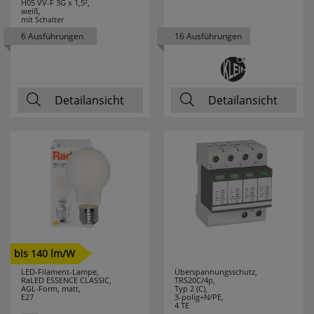
H05 VV-F 3G x 1,5²,
weiß,
mit Schalter
6 Ausführungen
16 Ausführungen
Detailansicht
Detailansicht
bis 140 lm/W
LED-Filament-Lampe,
Überspannungsschutz,
RaLED ESSENCE CLASSIC,
TRS20C/4p,
AGL-Form, matt,
Typ 2 (C),
E27
3-polig+N/PE,
4 TE