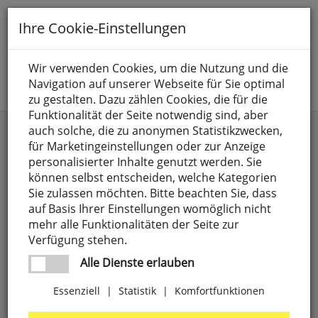
Toggle
Ihre Cookie-Einstellungen
navigation
Suche nach
Wir verwenden Cookies, um die Nutzung und die
Navigation auf unserer Webseite für Sie optimal
Jetzt anmelden
zu gestalten. Dazu zählen Cookies, die für die
Funktionalität der Seite notwendig sind, aber
auch solche, die zu anonymen Statistikzwecken,
Kategorien
Preis
für Marketingeinstellungen oder zur Anzeige
personalisierter Inhalte genutzt werden. Sie
Anschlusselemente,
4
Länge
weitere Filter
können selbst entscheiden, welche Kategorien
LUXI LINK
-
Sie zulassen möchten. Bitte beachten Sie, dass
0,45
1
auf Basis Ihrer Einstellungen womöglich nicht
Batterien
71
Preise aufsteigend
mehr alle Funktionalitäten der Seite zur
0,75
1
Verfügung stehen.
CEE-Steckgeräte,
18
Preise absteigend
0,9
1
Alle Dienste erlauben
3-polig
Essenziell
|
Statistik
|
Komfortfunktionen
0,90
5
Elektrogeräte
303