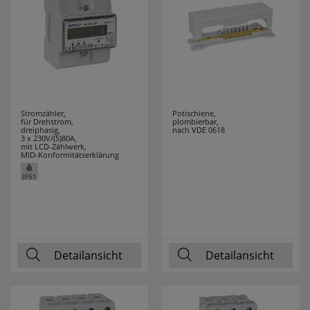
Stromzähler,
Potischiene,
für Drehstrom,
plombierbar,
dreiphasig,
nach VDE 0618
3 x 230V/(5)80A,
mit LCD-Zählwerk,
MID-Konformitätserklärung
Detailansicht
Detailansicht