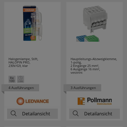
8,00
2
9,50
1
9,52
2
9,90
1
Halogenlampe, Stift,
Hauptleitungs-Abzweigklemme,
HALOPIN PRO,
90 cm
3
1-polig,
230V/G9, klar
2 Eingänge 25 mm²,
6 Ausgänge 16 mm²,
verzinnt
90 m
1
4 Ausführungen
3 Ausführungen
97 cm
1
Detailansicht
Detailansicht