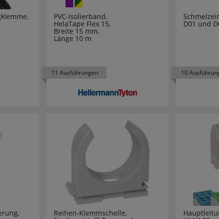
2
gklemme,
PVC-Isolierband,
Schmelzein
HelaTape Flex 15,
D01 und D
1
Breite 15 mm,
Länge 10 m
34
1
11 Ausführungen
10 Ausführun
17
3
12
3
9
8
erung,
Reihen-Klemmschelle,
Hauptleit