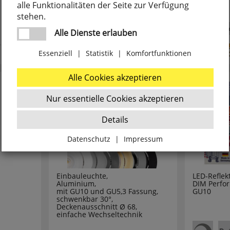
alle Funktionalitäten der Seite zur Verfügung
stehen.
O
32
4 Ausführungen
3 Ausführung
Alle Dienste erlauben
26
Essenziell
|
Statistik
|
Komfortfunktionen
12
Alle Cookies akzeptieren
6
Nur essentielle Cookies akzeptieren
28
Details
Datenschutz
|
Impressum
2
Zurück
9
Einbauleuchte,
LED-Reflek
Aluminium,
DIM Perfo
Essenziell
1
mit GU10 und GU5,3 Fassung,
GU10
schwenkbar 30°,
Deckenausschnitt Ø 68,
43
einfache Wechseltechnik
websale_ac
ws8_pferdekaemper_01-aa_sid