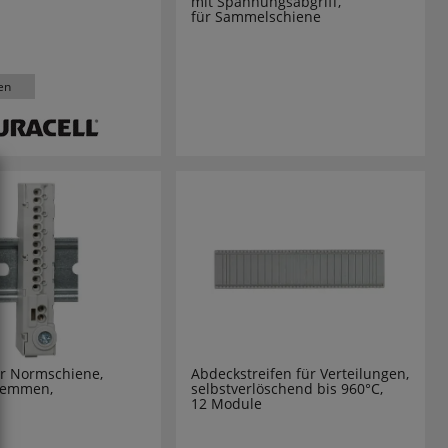
mit Spannungsabgriff,
für Sammelschiene
en
r Normschiene,
Abdeckstreifen für Verteilungen,
klemmen,
selbstverlöschend bis 960°C,
12 Module