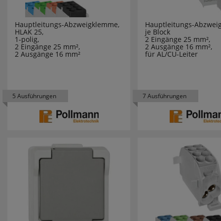
Haustechnik
795
ABB STRIEBEL & J
Hauptleitungs-Abzweigklemme,
Hauptleitungs-Abzwei
HLAK 25,
je Block
Installation
1381
1-polig,
2 Eingänge 25 mm²,
AEG
2 Eingänge 25 mm²,
2 Ausgänge 16 mm²,
2 Ausgänge 16 mm²
für AL/CU-Leiter
Leuchten
2348
ALBERT LEUCHTE
Leuchtmittel
577
ALRE
5 Ausführungen
7 Ausführungen
Module
16
ANSMANN
Bodeneinbaudosen
ARDITI
Neuheiten
369
ARKYS
Newsletter
4
ARNOLD
Sanierungsleuchten
2
ART-PLEX
Schalterpakete
5