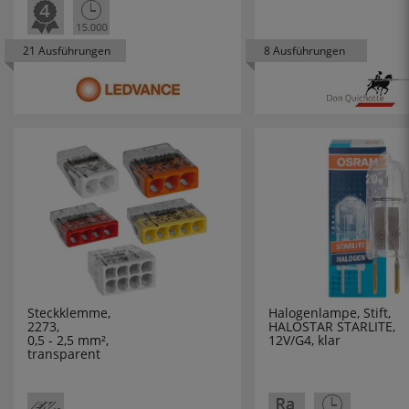
CERAMICHE BORS
21 Ausführungen
8 Ausführungen
CHINT
CITEL
CLIVENT
CMD
COMLITE
COROPLAST
Steckklemme,
Halogenlampe, Stift,
2273,
HALOSTAR STARLITE,
COUNTTEC
0,5 - 2,5 mm²,
12V/G4, klar
transparent
CTC