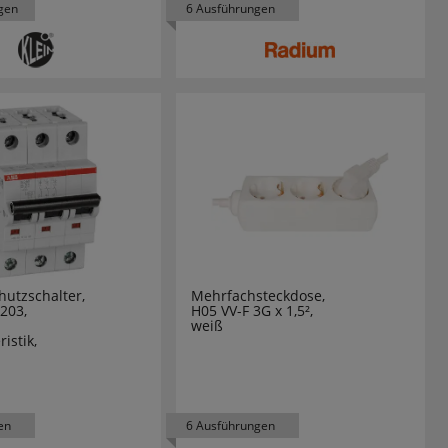
gen
6 Ausführungen
hutzschalter,
Mehrfachsteckdose,
203,
H05 VV-F 3G x 1,5²,
weiß
istik,
en
6 Ausführungen