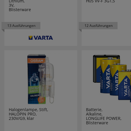
Lithium,
H05 VV-F 3G1,5
3V,
BENNING
Zubehör Perfetto 230
3
Blisterware
BERKER
Zubehör zu Klemko-
7
13 Ausführungen
12 Ausführungen
Strahler
BEST SEASON
Zubehörartikel
255
BEURER
praktische Verkabelung
15
BIMAR
BITTORF
BMI
BOLUCE
Halogenlampe, Stift,
Batterie,
HALOPIN PRO,
Alkaline,
BOSCH
230V/G9, klar
LONGLIFE POWER,
Blisterware
BRAUN