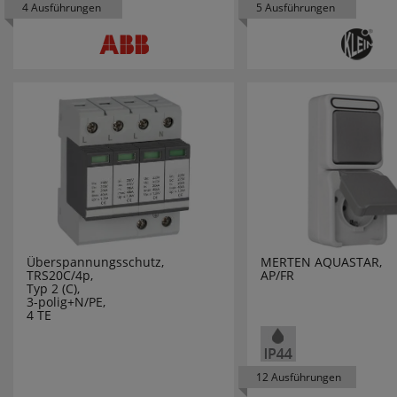
4 Ausführungen
5 Ausführungen
ECHT ERZGEBIRGE
EDDING
EFAPEL
EGLO LEUCHTEN
EHMANN
EI ELECTRONICS
Überspannungsschutz,
MERTEN AQUASTAR,
ELECTROPLAST
TRS20C/4p,
AP/FR
Typ 2 (C),
3-polig+N/PE,
ELMAT
4 TE
ELOBRA LEUCHTE
12 Ausführungen
ELTAKO