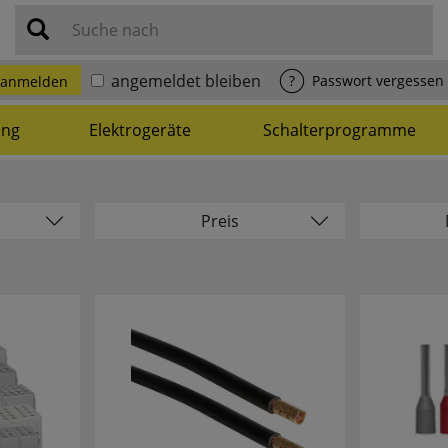
Suche nach
angemeldet bleiben
?
Passwort vergessen
anmelden
ung
Elektrogeräte
Schalterprogramme
Preis
nur N
-
4
Preise aufsteigend
27
Preise absteigend
NE
1
63