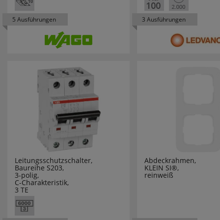
DANIA
5 Ausführungen
3 Ausführungen
DEHN
Design for the pe
DEYE
DIE BOLD
DOEPKE
DON QUICHOTTE
Leitungsschutzschalter,
Abdeckrahmen,
DURACELL
Baureihe S203,
KLEIN SI®,
3-polig,
reinweiß
C-Charakteristik,
EATON
3 TE
EBERLE