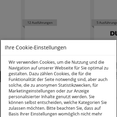
14
TEN
37
12 Ausführungen
5 Ausführung
1
14
Ihre Cookie-Einstellungen
156
Wir verwenden Cookies, um die Nutzung und die
Navigation auf unserer Webseite für Sie optimal zu
1
gestalten. Dazu zählen Cookies, die für die
Funktionalität der Seite notwendig sind, aber auch
1
solche, die zu anonymen Statistikzwecken, für
Marketingeinstellungen oder zur Anzeige
8
personalisierter Inhalte genutzt werden. Sie
FI-Schutzschalter,
Klemme fü
F 204 A,
mit Steck
können selbst entscheiden, welche Kategorien Sie
1
4-polig,
12-polig
zulassen möchten. Bitte beachten Sie, dass auf
4 TE
Basis Ihrer Einstellungen womöglich nicht mehr
1