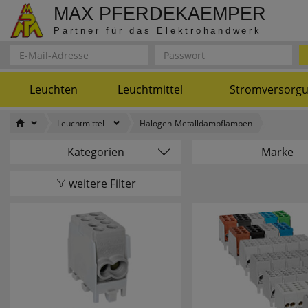
MAX PFERDEKAEMPER
Partner für das Elektrohandwerk
Leuchten
Leuchtmittel
Stromversorg
Leuchtmittel
Halogen-Metalldampflampen
Kategorien
Marke
Anschlusselemente, LUXI
4
weitere Filter
LINK
8 SEASONS
Batterien
71
9010
CEE-Steckgeräte, 3-polig
18
A.D. ILLUMINAZIO
Elektrogeräte
303
ABB