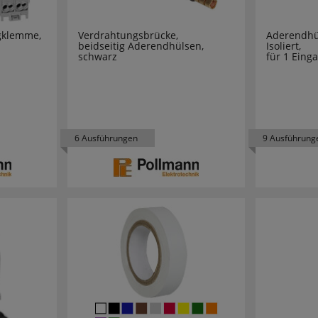
OHN
16
gklemme,
Verdrahtungsbrücke,
Aderendhü
beidseitig Aderendhülsen,
Isoliert,
schwarz
für 1 Eing
12
N
56
3
6 Ausführungen
9 Ausführung
38
4
15
2
1