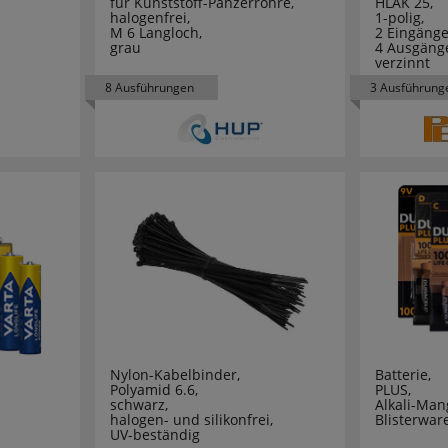
für Kunststoff-Panzerrohre,
HLAK 25,
halogenfrei,
1-polig,
13
M 6 Langloch,
2 Eingänge
grau
4 Ausgäng
verzinnt
18
8 Ausführungen
3 Ausführung
2
1
14
15
13
18
Nylon-Kabelbinder,
Batterie,
20
Polyamid 6.6,
PLUS,
schwarz,
Alkali-Man
halogen- und silikonfrei,
Blisterwar
UV-beständig
10