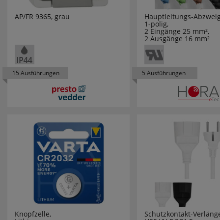
AS SCHWABE
Schalterprogramme
951
AP/FR 9365, grau
Hauptleitungs-Abzwei
1-polig,
AUTEC
Stromversorgung
368
2 Eingänge 25 mm²,
2 Ausgänge 16 mm²
AXING
Themenwelten in
34
Bearbeitung
BACHMANN
15 Ausführungen
5 Ausführungen
Verbindung und
3
BAIER
Befestigung, LUXI LINK
BALCOM
Verkaufsunterlagen
7
BALS
Weihnachten
840
BASELINE
Weihnachten Startseite
90
BECKMANN
Werkzeuge
722
BEGA LEUCHTEN
Zubehör Flexstreifen
96
Knopfzelle,
Schutzkontakt-Verläng