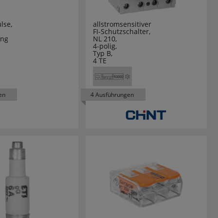
lse,
allstromsensitiver
FI-Schutzschalter,
ang
NL 210,
4-polig,
Typ B,
4 TE
en
4 Ausführungen