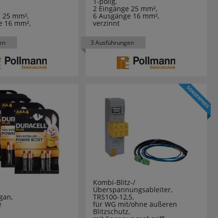
1-polig,
2 Eingänge 25 mm²,
 25 mm²,
6 Ausgänge 16 mm²,
e 16 mm²,
verzinnt
en
3 Ausführungen
Kombi-Blitz-/
Überspannungsableiter,
gan,
TRS100-12,5,
e
für WG mit/ohne äußeren
Blitzschutz,