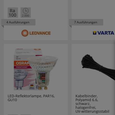
BRILLIANT
BRILONER LEUCH
4 Ausführungen
7 Ausführungen
BRUNOX
BTICINO
BUSCH-JAEGER
CALEX
CARDIOCELL
CASAMBI
LED-Reflektorlampe, PAR16,
Kabelbinder,
GU10
Polyamid 6.6,
CAUTIEX
schwarz,
halogenfrei,
UV-witterungsstabil
CAVIUS