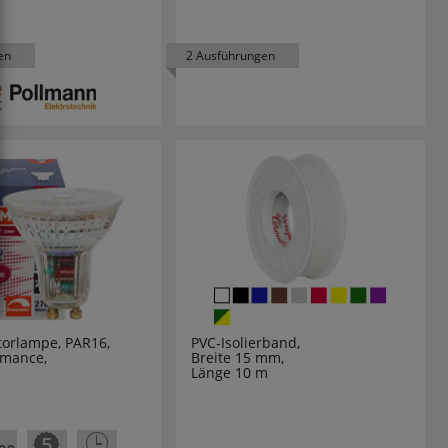
en
2 Ausführungen
torlampe, PAR16,
PVC-Isolierband,
rmance,
Breite 15 mm,
Länge 10 m