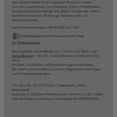
oder Elektrohändler in den folgenden Bereichen bieten:
Leuchten, Leuchtmittel, Leuchtzubehör, Elektro Handelsware,
Haustechnik, Elektro Kleingeräte, Elektro Großgeräte, Elektro
Komfortfunktionen
Installationsmaterial, Werkzeuge, Batterien oder z.B.
Weihnachtsartikel
Letzte Aktualisierung am 06.08.2026 um 13:04
Persönliche Begrüßung
Umweltbewusst durch klimaneutralen Shop
ws_pferdekaemper_01-aa_welcome_cookie
Zur Desktopversion
Dieses Cookie speichert Ihre Emailadresse, damit
Sie diese beim Betreten des Shops nicht erneut
Alle Angebote sind freibleibend. | * Preise exkl. MwSt. zzgl.
eingeben müssen.
Versandkosten
. | Ab 145,- € netto Warenwert liefern wir frei
Haus.
Irrtümer, Druckfehler und Preisänderungen vorbehalten.
Design-Cookie
Wir liefern ausschließlich zu unseren Allgemeinen Lieferungs-
und Zahlungsbedingungen.
ws8_pferdekaemper_01-aa_design_cookie
Speichert Informationen um bestimmte Elemente
im Design anders darstellen zu können.
USt.-Ident-Nr.: DE 125571623 |
Impressum
|
AGB
|
Datenschutz
Speichern des Suchbegriffes
Copyright © 2026 Max Pferdekaemper GmbH & Co. KG |
D&G-
Internet-Shop
mit e-Business Technologie der
WEBSALE AG
searchvalue
Dieses Cookie speichert den einegebenen
Suchbegriff, damit Sie diesen beim Verfeinern
nicht erneut eingeben müssen.