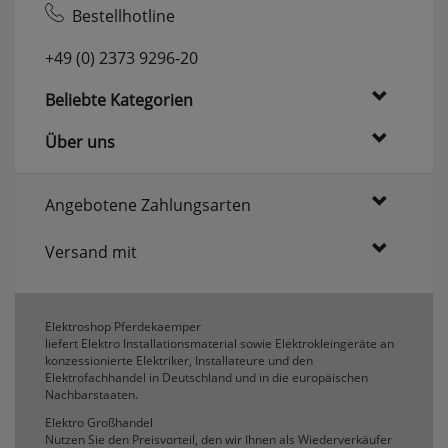
Bestellhotline
websale_useragreement_optin_searchinput_cookie
websale_useragreement_optin_welcomecookie
websale_useragreement_optin_userlike_chat
+49 (0) 2373 9296-20
Diese Cookies speichern die Cookie-Einstellungen
der Besucher, die in der Cookie Box von
Beliebte Kategorien
www.pferdekaemper.de ausgewählt wurden.
Über uns
ws_basket_pferdekaemper
Dieses Cookie speichert die Artikel im Warenkorb.
Angebotene Zahlungsarten
Statistik
Versand mit
RefererCookie
ws_pferdekaemper_01-aa_ref
Elektroshop Pferdekaemper
ws_pferdekaemper_01-aa_subref
liefert Elektro Installationsmaterial sowie Elektrokleingeräte an
Diese Cookies zeigen uns, wie oft eine Seite über
konzessionierte Elektriker, Installateure und den
Elektrofachhandel in Deutschland und in die europäischen
unseren Newsletter aufgerufen wurde.
Nachbarstaaten.
Elektro Großhandel
FactFinder Tracking
Nutzen Sie den Preisvorteil, den wir Ihnen als Wiederverkäufer